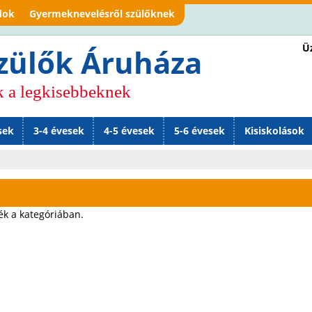
Jump to navigation
dok
Gyermeknevelésről szülőknek
Üz
zülők Áruháza
k a legkisebbeknek
sek
3-4 évesek
4-5 évesek
5-6 évesek
Kisiskolások
ék a kategóriában.