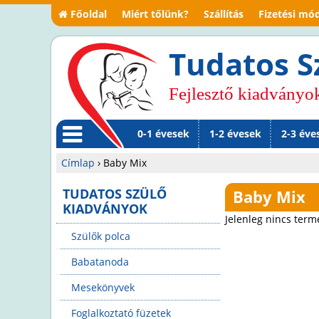
Főoldal
Miért tőlünk?
Szállítás
Fizetési mó
Tudatos S
Fejlesztő kiadványo
0-1 évesek
1-2 évesek
2-3 éve
M
Címlap
›
Baby Mix
en
Jelenlegi
TUDATOS SZÜLŐ
Baby Mix
KIADVÁNYOK
ü
hely
Jelenleg nincs term
Szülők polca
Babatanoda
Mesekönyvek
Foglalkoztató füzetek