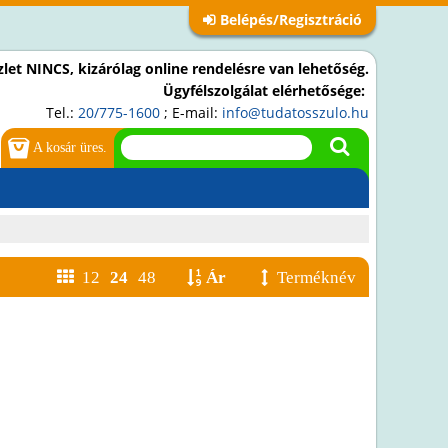
Belépés/Regisztráció
let NINCS, kizárólag online rendelésre van lehetőség.
Ügyfélszolgálat elérhetősége:
Tel.:
20/775-1600
; E-mail:
info@tudatosszulo.hu
A kosár üres.
12
24
48
Ár
Terméknév