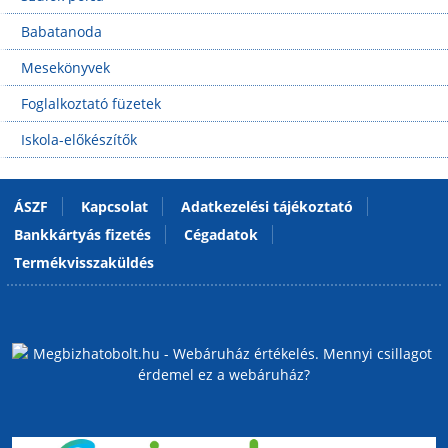
Babatanoda
Mesekönyvek
Foglalkoztató füzetek
Iskola-előkészítők
ÁSZF
Kapcsolat
Adatkezelési tájékoztató
Bankkártyás fizetés
Cégadatok
Termékvisszaküldés