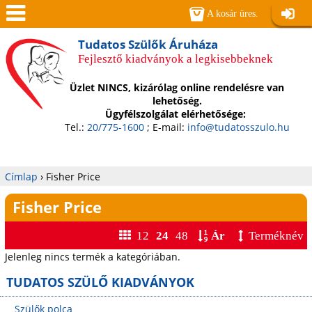
Jump to navigation
A kosár üres.
Belépé
Men
Tudatos Szülők Áruháza
Fejlesztő kiadványok a legkisebbeknek
ü
Üzlet NINCS, kizárólag online rendelésre van
lehetőség.
Ügyfélszolgálat elérhetősége:
Tel.:
20/775-1600
; E-mail:
info@tudatosszulo.hu
Címlap
›
Fisher Price
Jelenlegi
Fisher Price
hely
12
24
48
Ár
Terméknév
Jelenleg nincs termék a kategóriában.
TUDATOS SZÜLŐ KIADVÁNYOK
Szülők polca