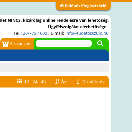
Belépés/Regisztráció
let NINCS, kizárólag online rendelésre van lehetőség.
Ügyfélszolgálat elérhetősége:
Tel.:
20/775-1600
; E-mail:
info@tudatosszulo.hu
A kosár üres.
12
24
48
Ár
Terméknév