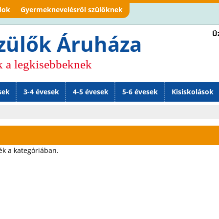
Jump to navigation
dok
Gyermeknevelésről szülőknek
Üz
zülők Áruháza
k a legkisebbeknek
sek
3-4 évesek
4-5 évesek
5-6 évesek
Kisiskolások
s
ék a kategóriában.