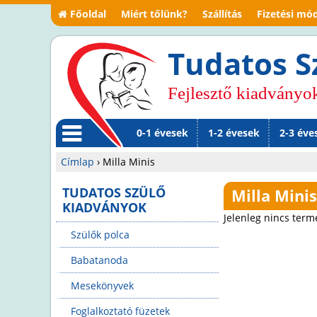
Főoldal
Miért tőlünk?
Szállítás
Fizetési mó
Tudatos S
Fejlesztő kiadványo
0-1 évesek
1-2 évesek
2-3 éve
M
Címlap
›
Milla Minis
en
Jelenlegi
TUDATOS SZÜLŐ
Milla Mini
KIADVÁNYOK
ü
hely
Jelenleg nincs term
Szülők polca
Babatanoda
Mesekönyvek
Foglalkoztató füzetek