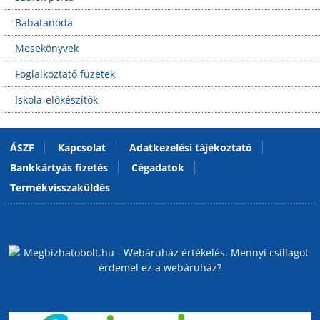
Babatanoda
Mesekönyvek
Foglalkoztató füzetek
Iskola-előkészítők
ÁSZF
Kapcsolat
Adatkezelési tájékoztató
Bankkártyás fizetés
Cégadatok
Termékvisszaküldés