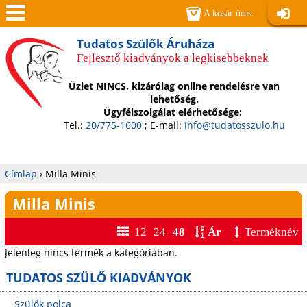
Jump to navigation
A kosár üres.
Belépé
Men
Tudatos Szülők Áruháza
Fejlesztő kiadványok a legkisebbeknek
ü
Üzlet NINCS, kizárólag online rendelésre van
lehetőség.
Ügyfélszolgálat elérhetősége:
Tel.:
20/775-1600
; E-mail:
info@tudatosszulo.hu
Címlap
›
Milla Minis
Jelenlegi
Milla Minis
hely
12
24
48
Ár
Terméknév
Jelenleg nincs termék a kategóriában.
TUDATOS SZÜLŐ KIADVÁNYOK
Szülők polca