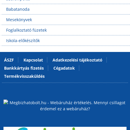
Babatanoda
Mesekönyvek
Foglalkoztató füzetek
Iskola-előkészítők
ÁSZF
Kapcsolat
Adatkezelési tájékoztató
Bankkártyás fizetés
Cégadatok
Termékvisszaküldés