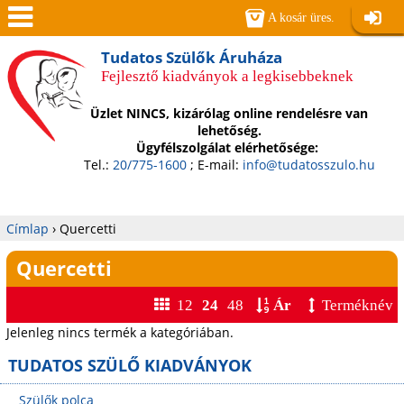
Jump to navigation
A kosár üres.
Belépé
Men
Tudatos Szülők Áruháza
Fejlesztő kiadványok a legkisebbeknek
ü
Üzlet NINCS, kizárólag online rendelésre van
lehetőség.
Ügyfélszolgálat elérhetősége:
Tel.:
20/775-1600
; E-mail:
info@tudatosszulo.hu
Címlap
›
Quercetti
Jelenlegi
Quercetti
hely
12
24
48
Ár
Terméknév
Jelenleg nincs termék a kategóriában.
TUDATOS SZÜLŐ KIADVÁNYOK
Szülők polca