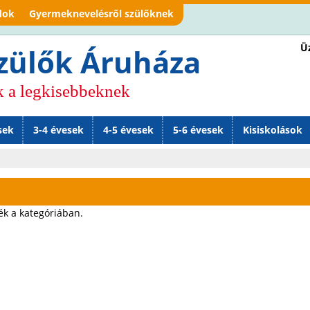
Jump to navigation
dok
Gyermeknevelésről szülőknek
Üz
zülők Áruháza
k a legkisebbeknek
sek
3-4 évesek
4-5 évesek
5-6 évesek
Kisiskolások
ék a kategóriában.