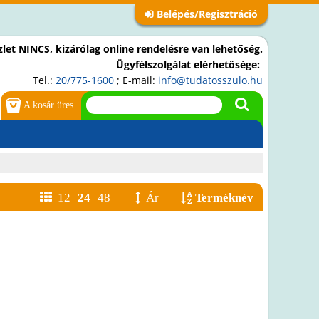
Belépés/Regisztráció
let NINCS, kizárólag online rendelésre van lehetőség.
Ügyfélszolgálat elérhetősége:
Tel.:
20/775-1600
; E-mail:
info@tudatosszulo.hu
A kosár üres.
12
24
48
Ár
Terméknév