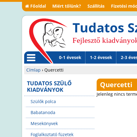
Főoldal
Miért tőlünk?
Szállítás
Fizetési mó
Tudatos S
Fejlesztő kiadványo
0-1 évesek
1-2 évesek
2-3 éve
M
Címlap
›
Quercetti
en
Jelenlegi
TUDATOS SZÜLŐ
Quercetti
KIADVÁNYOK
ü
hely
Jelenleg nincs term
Szülők polca
Babatanoda
Mesekönyvek
Foglalkoztató füzetek