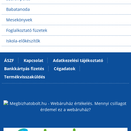
Babatanoda
Mesekönyvek
Foglalkoztató füzetek
Iskola-előkészítők
ÁSZF
Kapcsolat
Adatkezelési tájékoztató
Bankkártyás fizetés
Cégadatok
Termékvisszaküldés