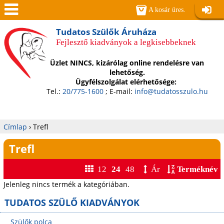
Jump to navigation
A kosár üres.
Belépé
Men
Tudatos Szülők Áruháza
Fejlesztő kiadványok a legkisebbeknek
ü
Üzlet NINCS, kizárólag online rendelésre van
lehetőség.
Ügyfélszolgálat elérhetősége:
Tel.:
20/775-1600
; E-mail:
info@tudatosszulo.hu
Címlap
›
Trefl
Jelenlegi
Trefl
hely
12
24
48
Ár
Terméknév
Jelenleg nincs termék a kategóriában.
TUDATOS SZÜLŐ KIADVÁNYOK
Szülők polca