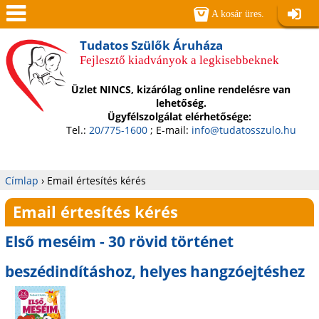
Jump to navigation
A kosár üres.
Belépé
Men
Tudatos Szülők Áruháza
Fejlesztő kiadványok a legkisebbeknek
ü
Üzlet NINCS, kizárólag online rendelésre van
lehetőség.
Ügyfélszolgálat elérhetősége:
Tel.:
20/775-1600
; E-mail:
info@tudatosszulo.hu
Címlap
›
Email értesítés kérés
Jelenlegi
Email értesítés kérés
hely
Első meséim - 30 rövid történet
beszédindításhoz, helyes hangzóejtéshez