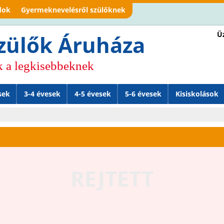
Jump to navigation
dok
Gyermeknevelésről szülőknek
Üz
zülők Áruháza
k a legkisebbeknek
sek
3-4 évesek
4-5 évesek
5-6 évesek
Kisiskolások
REJTETT