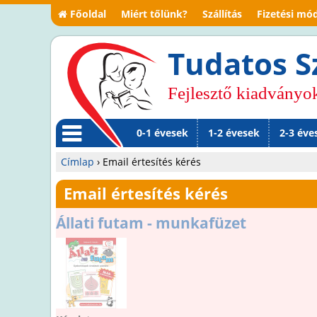
Főoldal
Miért tőlünk?
Szállítás
Fizetési mó
Tudatos S
Fejlesztő kiadványo
0-1 évesek
1-2 évesek
2-3 éve
M
Címlap
›
Email értesítés kérés
en
Jelenlegi
Email értesítés kérés
ü
hely
Állati futam - munkafüzet