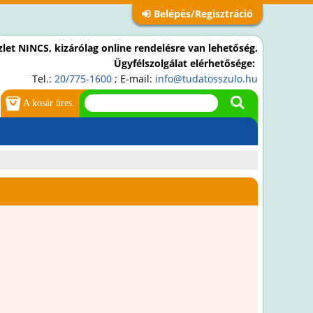
Belépés/Regisztráció
let NINCS, kizárólag online rendelésre van lehetőség.
Ügyfélszolgálat elérhetősége:
Tel.:
20/775-1600
; E-mail:
info@tudatosszulo.hu
A kosár üres.