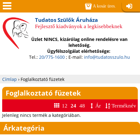
Jump to navigation
A kosár üres.
Belépé
Men
Tudatos Szülők Áruháza
Fejlesztő kiadványok a legkisebbeknek
ü
Üzlet NINCS, kizárólag online rendelésre van
lehetőség.
Ügyfélszolgálat elérhetősége:
Tel.:
20/775-1600
; E-mail:
info@tudatosszulo.hu
Címlap
›
Foglalkoztató füzetek
Jelenlegi
Foglalkoztató füzetek
hely
12
24
48
Ár
Terméknév
Jelenleg nincs termék a kategóriában.
Árkategória