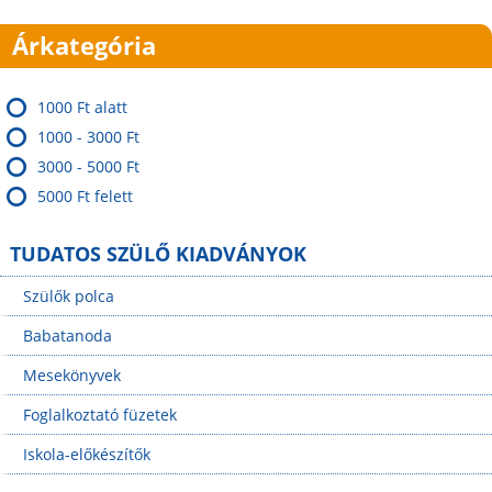
l
Árkategória
d
a
1000 Ft alatt
1000 - 3000 Ft
l
3000 - 5000 Ft
a
5000 Ft felett
k
TUDATOS SZÜLŐ KIADVÁNYOK
Szülők polca
Babatanoda
Mesekönyvek
Foglalkoztató füzetek
Iskola-előkészítők