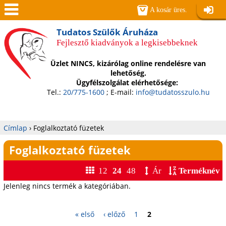
Jump to navigation
A kosár üres.
Belépé
Men
Tudatos Szülők Áruháza
Fejlesztő kiadványok a legkisebbeknek
ü
Üzlet NINCS, kizárólag online rendelésre van
lehetőség.
Ügyfélszolgálat elérhetősége:
Tel.:
20/775-1600
; E-mail:
info@tudatosszulo.hu
Címlap
›
Foglalkoztató füzetek
Jelenlegi
Foglalkoztató füzetek
hely
12
24
48
Ár
Terméknév
Jelenleg nincs termék a kategóriában.
O
« első
‹ előző
1
2