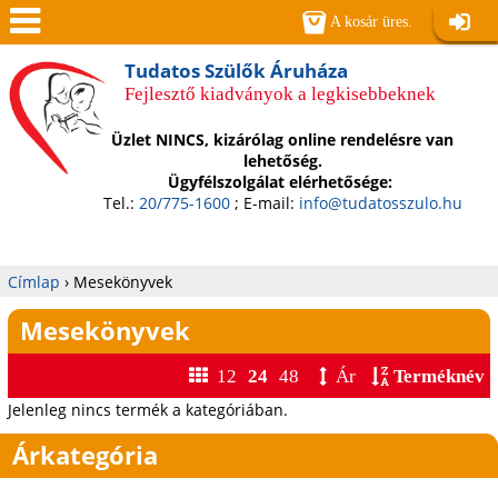
Jump to navigation
A kosár üres.
Belépé
Men
Tudatos Szülők Áruháza
Fejlesztő kiadványok a legkisebbeknek
ü
Üzlet NINCS, kizárólag online rendelésre van
lehetőség.
Ügyfélszolgálat elérhetősége:
Tel.:
20/775-1600
; E-mail:
info@tudatosszulo.hu
Címlap
›
Mesekönyvek
Jelenlegi
Mesekönyvek
hely
12
24
48
Ár
Terméknév
Jelenleg nincs termék a kategóriában.
Árkategória