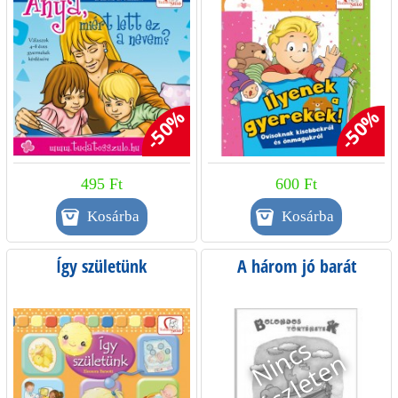
-50%
-50%
495 Ft
600 Ft
Így születünk
A három jó barát