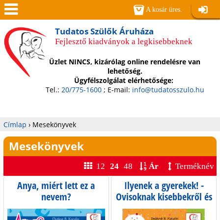
Jump to navigation
A kosár üres.
Belépé
Men
Tudatos Szülők Áruháza
Fejlesztő kiadványok a legkisebbeknek
ü
Üzlet NINCS, kizárólag online rendelésre van
lehetőség.
Ügyfélszolgálat elérhetősége:
Tel.:
20/775-1600
; E-mail:
info@tudatosszulo.hu
Címlap
›
Mesekönyvek
Jelenlegi
Mesekönyvek
hely
12
24
48
Ár
Terméknév
Anya, miért lett ez a
Ilyenek a gyerekek! -
nevem?
Ovisoknak kisebbekről és
önmagukról