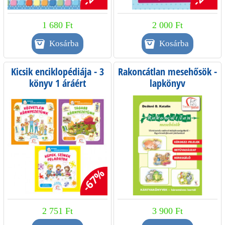
1 680 Ft
2 000 Ft
Kicsik enciklopédiája - 3
Rakoncátlan mesehősök -
könyv 1 áráért
lapkönyv
-67%
2 751 Ft
3 900 Ft