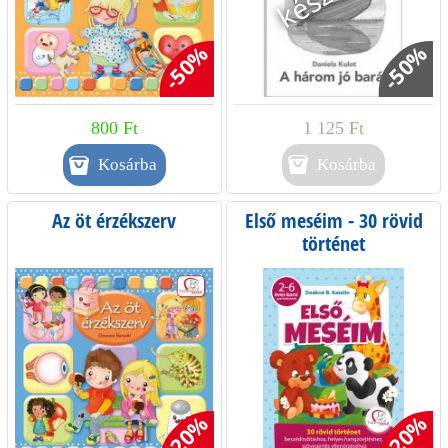
-50%
-50%
800 Ft
1 125 Ft
Kosárba
Az öt érzékszerv
Első meséim - 30 rövid
történet
beszédindításhoz, helyes
hangzóejtéshez
-20%
-20%