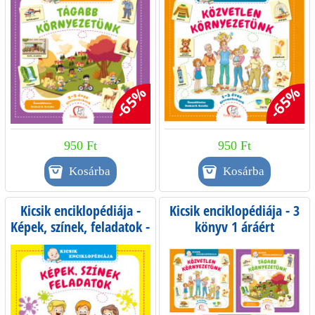
-65%
-65%
950 Ft
950 Ft
Kicsik enciklopédiája -
Kicsik enciklopédiája - 3
Képek, színek, feladatok -
könyv 1 áráért
1-3 éves gyermekeknek