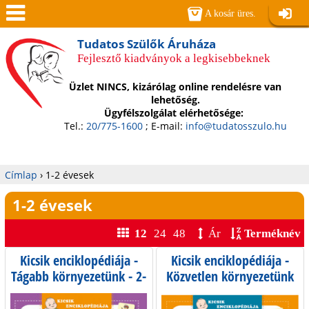
Jump to navigation
A kosár üres.
Belépé
Men
Tudatos Szülők Áruháza
Fejlesztő kiadványok a legkisebbeknek
ü
Üzlet NINCS, kizárólag online rendelésre van
lehetőség.
Ügyfélszolgálat elérhetősége:
Tel.:
20/775-1600
; E-mail:
info@tudatosszulo.hu
Címlap
›
1-2 évesek
Jelenlegi
1-2 évesek
hely
12
24
48
Ár
Terméknév
Kicsik enciklopédiája -
Kicsik enciklopédiája -
Tágabb környezetünk - 2-
Közvetlen környezetünk
5 éves gyermekeknek