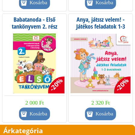
Babatanoda - Első
Anya, játssz velem! -
tankönyvem 2. rész
Játékos feladatok 1-3
éveseknek
-20%
-20%
2 000 Ft
2 320 Ft
Árkategória