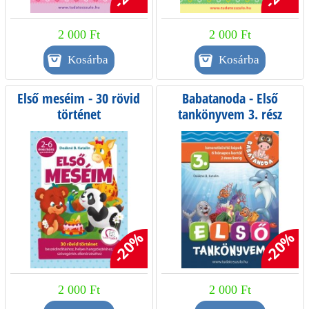
2 000 Ft
2 000 Ft
Első meséim - 30 rövid
Babatanoda - Első
történet
tankönyvem 3. rész
beszédindításhoz, helyes
hangzóejtéshez
-20%
-20%
2 000 Ft
2 000 Ft