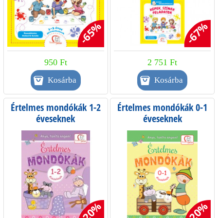
-65%
-67%
950 Ft
2 751 Ft
Értelmes mondókák 1-2
Értelmes mondókák 0-1
éveseknek
éveseknek
-20%
-20%