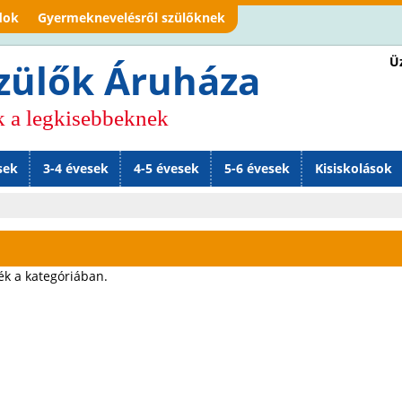
Jump to navigation
dok
Gyermeknevelésről szülőknek
Üz
zülők Áruháza
k a legkisebbeknek
sek
3-4 évesek
4-5 évesek
5-6 évesek
Kisiskolások
ék a kategóriában.