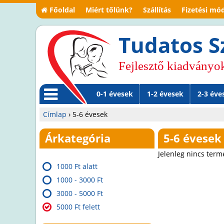
Főoldal
Miért tőlünk?
Szállítás
Fizetési mó
Tudatos S
Fejlesztő kiadványo
0-1 évesek
1-2 évesek
2-3 éve
M
Címlap
›
5-6 évesek
en
Jelenlegi
Árkategória
5-6 évesek
ü
hely
Jelenleg nincs term
1000 Ft alatt
1000 - 3000 Ft
3000 - 5000 Ft
5000 Ft felett