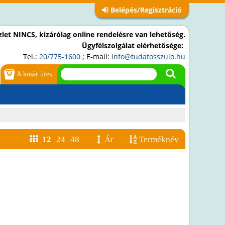
Belépés/Regisztráció
let NINCS, kizárólag online rendelésre van lehetőség.
Ügyfélszolgálat elérhetősége:
Tel.:
20/775-1600
; E-mail:
info@tudatosszulo.hu
A kosár üres.
12
24
48
Ár
Terméknév