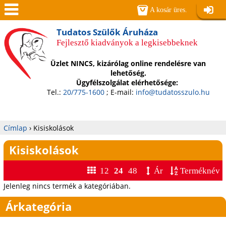
Jump to navigation
A kosár üres.
Belépé
Men
Tudatos Szülők Áruháza
Fejlesztő kiadványok a legkisebbeknek
ü
Üzlet NINCS, kizárólag online rendelésre van
lehetőség.
Ügyfélszolgálat elérhetősége:
Tel.:
20/775-1600
; E-mail:
info@tudatosszulo.hu
Címlap
›
Kisiskolások
Jelenlegi
Kisiskolások
hely
12
24
48
Ár
Terméknév
Jelenleg nincs termék a kategóriában.
Árkategória