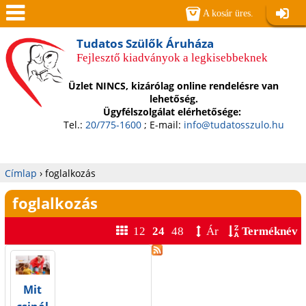
Jump to navigation
A kosár üres.
Belépé
Men
Tudatos Szülők Áruháza
Fejlesztő kiadványok a legkisebbeknek
ü
Üzlet NINCS, kizárólag online rendelésre van
lehetőség.
Ügyfélszolgálat elérhetősége:
Tel.:
20/775-1600
; E-mail:
info@tudatosszulo.hu
Címlap
›
foglalkozás
Jelenlegi
foglalkozás
hely
12
24
48
Ár
Terméknév
Mit