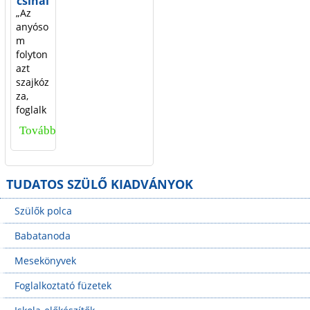
csinál
„Az
ok
anyóso
rossz
m
ul?
folyton
azt
szajkóz
za,
foglalk
ozzak
Tovább
M
többet
a
i
gyerek
t
kel.
TUDATOS SZÜLŐ KIADVÁNYOK
Nem
c
értem
Szülők polca
s
mit
akar,
Babatanoda
i
amikor
Mesekönyvek
egész
n
nap a
Foglalkoztató füzetek
á
gyerek
kel
l