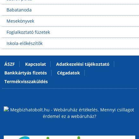
Babatanoda
Mesekönyvek
Foglalkoztató füzetek
Iskola-előkészítők
ÁSZF
Kapcsolat
Adatkezelési tájékoztató
Bankkártyás fizetés
Cégadatok
Termékvisszaküldés