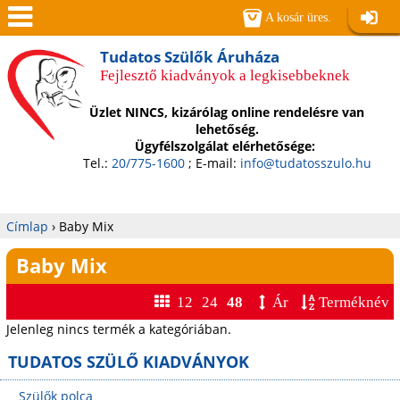
Jump to navigation
A kosár üres.
Belépé
Men
Tudatos Szülők Áruháza
Fejlesztő kiadványok a legkisebbeknek
ü
Üzlet NINCS, kizárólag online rendelésre van
lehetőség.
Ügyfélszolgálat elérhetősége:
Tel.:
20/775-1600
; E-mail:
info@tudatosszulo.hu
Címlap
›
Baby Mix
Jelenlegi
Baby Mix
hely
12
24
48
Ár
Terméknév
Jelenleg nincs termék a kategóriában.
TUDATOS SZÜLŐ KIADVÁNYOK
Szülők polca