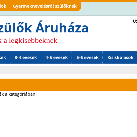
Jump to navigation
dok
Gyermeknevelésről szülőknek
Üz
zülők Áruháza
k a legkisebbeknek
sek
3-4 évesek
4-5 évesek
5-6 évesek
Kisiskolások
ék a kategóriában.