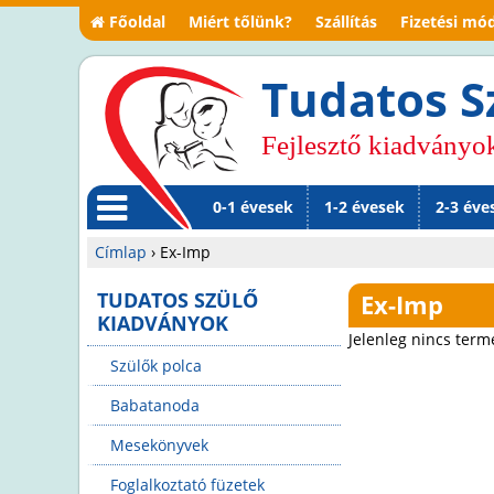
Főoldal
Miért tőlünk?
Szállítás
Fizetési mó
Tudatos S
Fejlesztő kiadványo
0-1 évesek
1-2 évesek
2-3 éve
M
Címlap
›
Ex-Imp
en
Jelenlegi
TUDATOS SZÜLŐ
Ex-Imp
KIADVÁNYOK
ü
hely
Jelenleg nincs term
Szülők polca
Babatanoda
Mesekönyvek
Foglalkoztató füzetek