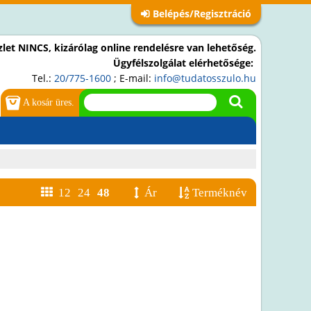
Belépés/Regisztráció
let NINCS, kizárólag online rendelésre van lehetőség.
Ügyfélszolgálat elérhetősége:
Tel.:
20/775-1600
; E-mail:
info@tudatosszulo.hu
A kosár üres.
12
24
48
Ár
Terméknév