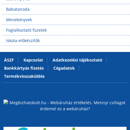
Babatanoda
Mesekönyvek
Foglalkoztató füzetek
Iskola-előkészítők
ÁSZF
Kapcsolat
Adatkezelési tájékoztató
Bankkártyás fizetés
Cégadatok
Termékvisszaküldés