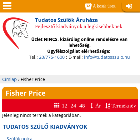
Jump to navigation
A kosár üres.
Belépé
Men
Tudatos Szülők Áruháza
Fejlesztő kiadványok a legkisebbeknek
ü
Üzlet NINCS, kizárólag online rendelésre van
lehetőség.
Ügyfélszolgálat elérhetősége:
Tel.:
20/775-1600
; E-mail:
info@tudatosszulo.hu
Címlap
›
Fisher Price
Jelenlegi
Fisher Price
hely
12
24
48
Ár
Terméknév
Jelenleg nincs termék a kategóriában.
TUDATOS SZÜLŐ KIADVÁNYOK
Szülők polca