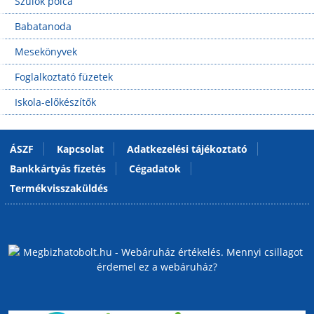
Szülők polca
Babatanoda
Mesekönyvek
Foglalkoztató füzetek
Iskola-előkészítők
ÁSZF
Kapcsolat
Adatkezelési tájékoztató
Bankkártyás fizetés
Cégadatok
Termékvisszaküldés