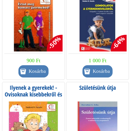
-50%
-64%
900 Ft
1 000 Ft
Ilyenek a gyerekek! -
Születésünk útja
Ovisoknak kisebbekről és
önmagukról