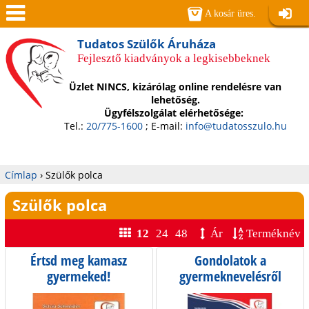
Jump to navigation
A kosár üres.
Belépé
Men
Tudatos Szülők Áruháza
Fejlesztő kiadványok a legkisebbeknek
ü
Üzlet NINCS, kizárólag online rendelésre van
lehetőség.
Ügyfélszolgálat elérhetősége:
Tel.:
20/775-1600
; E-mail:
info@tudatosszulo.hu
Címlap
›
Szülők polca
Jelenlegi
Szülők polca
hely
12
24
48
Ár
Terméknév
Értsd meg kamasz
Gondolatok a
gyermeked!
gyermeknevelésről