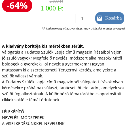
-64%
2 800 Ft
1 000 Ft
*A kedvezmény visszavonásig, vagy a készlet erejéig érvényes!
A kiadvány borítója kis mértékben sérült.
Válogatás a Tudatos Szülők Lapja című magazin írásaiból Vajon,
jó szülő vagyok? Megfelelő nevelési módszert alkalmazok? Mitől
boldogok a gyerekek? Jól nevelt a gyermekem? Hogyan
mutassam ki a szeretetemet? Tengernyi kérdés, amelyekre a
szülők választ várnak.
A Tudatos Szülők Lapja című magazinból válogatott írások olyan
kérdésekre próbálnak választ, tanácsot, ötletet adni, amelyek sok
szülőt foglalkoztatnak. A különböző témakörökbe csoportosított
cikkek sokféle témát érintenek.
LÉLEKÉPÍTŐ
NEVELÉSI MÓDSZEREK
A VISELKEDÉSÜNKKEL NEVELÜNK