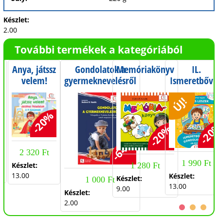
Készlet:
2.00
További termékek a kategóriából
Anya, játssz
Gondolatok a
Memóriakönyv
IL.
-
velem!
gyermeknevelésről
Ismeretbőví
s
Játékötletek
és
ÚJ!
2-4
gondolkodta
éveseknek
feladatok -
%
-20%
Iskola-
-20
-20%
előkészítés
-64%
szeptembert
2 320 Ft
májusig - 0
1 990 Ft
Készlet:
1 280 Ft
osztály
13.00
Készlet:
Készlet:
1 000 Ft
13.00
9.00
Készlet:
2.00