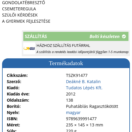
GONDOLATÉBRESZTŐ
CSEMETEREGULA
SZÜLŐI KÉRDÉSEK
A GYERMEK FEJLESZTÉSE
SZÁLLÍTÁS
Bolti készleten
HÁZHOZ SZÁLLÍTÁS FUTÁRRAL
A szállítás a rendelés leadási időpontjától függően 1-5 munkanap
Termékadatok
Cikkszám:
TSZK91477
Szerző:
Deákné B. Katalin
Kiadó:
Tudatos Lépés Kft.
Kiadás éve:
2012
Oldalszám:
138
Borító:
Puhatáblás
Ragasztókötött
Nyelv:
magyar
ISBN:
9789639991477
Méret:
235 × 145 × 13 mm
Súly:
220 g