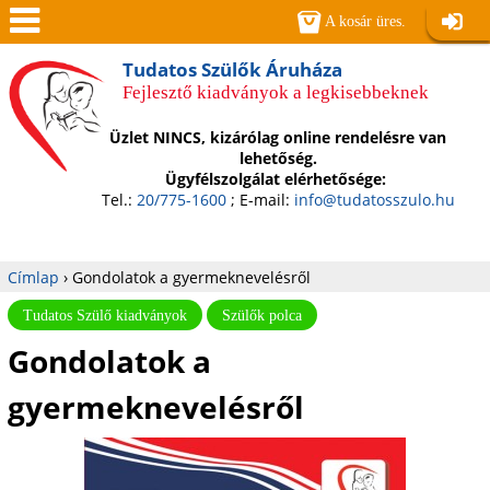
Jump to navigation
A kosár üres.
Belépé
Men
Tudatos Szülők Áruháza
Fejlesztő kiadványok a legkisebbeknek
ü
Üzlet NINCS, kizárólag online rendelésre van
lehetőség.
Ügyfélszolgálat elérhetősége:
Tel.:
20/775-1600
; E-mail:
info@tudatosszulo.hu
Címlap
›
Gondolatok a gyermeknevelésről
Jelenlegi
Tudatos Szülő kiadványok
Szülők polca
Gondolatok a
hely
gyermeknevelésről