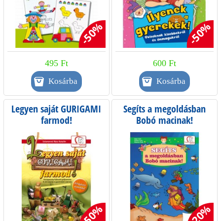
-50%
-50%
495 Ft
600 Ft
Legyen saját GURIGAMI
Segíts a megoldásban
farmod!
Bobó macinak!
-50%
-20%