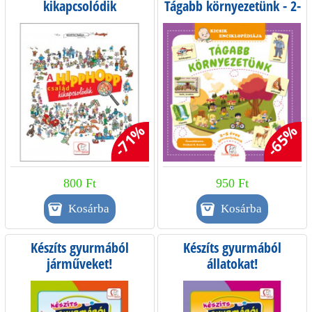
kikapcsolódik
Tágabb környezetünk - 2-
5 éves gyermekeknek
-71%
-65%
800 Ft
950 Ft
Készíts gyurmából
Készíts gyurmából
járműveket!
állatokat!