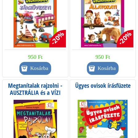
-20%
-20%
950 Ft
950 Ft
Megtanítalak rajzolni -
Ügyes ovisok írásfüzete
AUSZTRÁLIA és a VÍZI
VILÁG