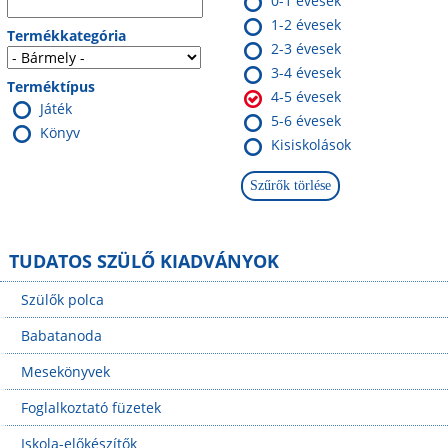
0-1 évesek
1-2 évesek
Termékkategória
2-3 évesek
3-4 évesek
Terméktípus
4-5 évesek
Játék
5-6 évesek
Könyv
Kisiskolások
TUDATOS SZÜLŐ KIADVÁNYOK
Szülők polca
Babatanoda
Mesekönyvek
Foglalkoztató füzetek
Iskola-előkészítők