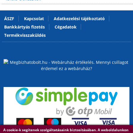
ÁSZF
Kapcsolat
Adatkezelési tájékoztató
Bankkártyás fizetés
Cégadatok
Termékvisszaküldés
A cookie-k segítenek szolgáltatásaink biztosításában. A weboldalunkon