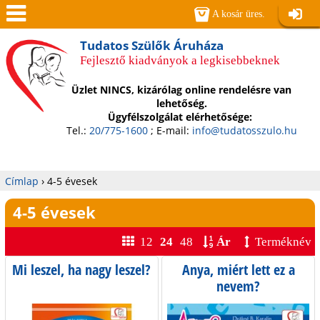
Jump to navigation
A kosár üres.
Belépé
Men
Tudatos Szülők Áruháza
Fejlesztő kiadványok a legkisebbeknek
ü
Üzlet NINCS, kizárólag online rendelésre van
lehetőség.
Ügyfélszolgálat elérhetősége:
Tel.:
20/775-1600
; E-mail:
info@tudatosszulo.hu
Címlap
›
4-5 évesek
Jelenlegi
4-5 évesek
hely
12
24
48
Ár
Terméknév
Mi leszel, ha nagy leszel?
Anya, miért lett ez a
nevem?