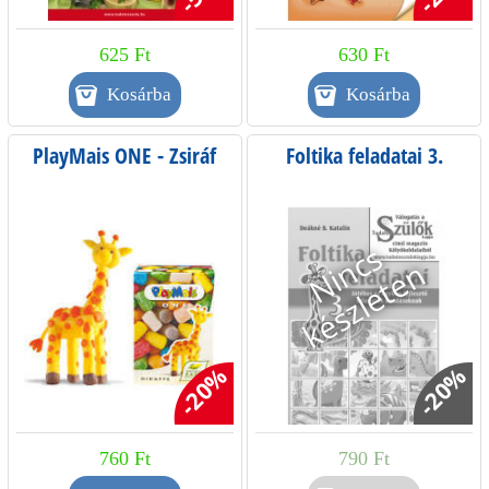
625 Ft
630 Ft
PlayMais ONE - Zsiráf
Foltika feladatai 3.
-20%
-20%
760 Ft
790 Ft