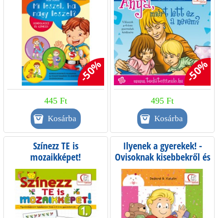
-50%
-50%
445 Ft
495 Ft
Színezz TE is
Ilyenek a gyerekek! -
mozaikképet!
Ovisoknak kisebbekről és
önmagukról