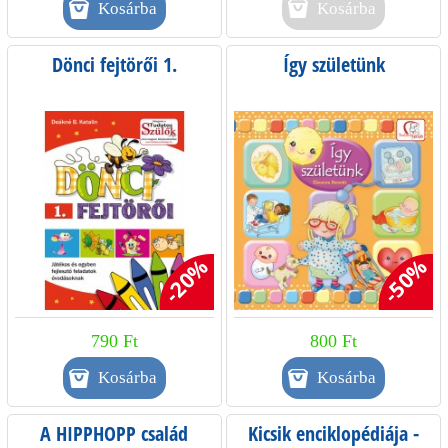
Kosárba
Dönci fejtörői 1.
Így születünk
-20%
-50%
790 Ft
800 Ft
A HIPPHOPP család
Kicsik enciklopédiája -