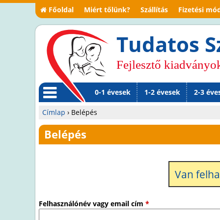
Főoldal
Miért tőlünk?
Szállítás
Fizetési mó
Tudatos S
Fejlesztő kiadványo
0-1 évesek
1-2 évesek
2-3 éve
M
Címlap
›
Belépés
en
Jelenlegi
Belépés
ü
hely
Van felh
Felhasználónév vagy email cím
*