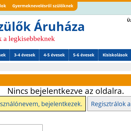
Jump to navigation
dok
Gyermeknevelésről szülőknek
Üz
zülők Áruháza
k a legkisebbeknek
sek
3-4 évesek
4-5 évesek
5-6 évesek
Kisiskolások
Nincs bejelentkezve az oldalra.
asználónevem, bejelentkezek.
Regisztrálok a