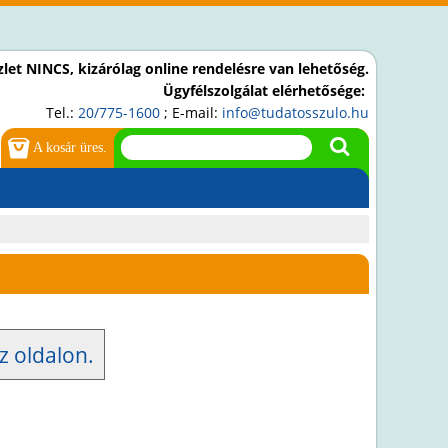
let NINCS, kizárólag online rendelésre van lehetőség.
Ügyfélszolgálat elérhetősége:
Tel.:
20/775-1600
; E-mail:
info@tudatosszulo.hu
A kosár üres.
z oldalon.