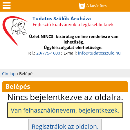
Jump to navigation
A kosár üres.
Men
Tudatos Szülők Áruháza
Fejlesztő kiadványok a legkisebbeknek
ü
Üzlet NINCS, kizárólag online rendelésre van
lehetőség.
Ügyfélszolgálat elérhetősége:
Tel.:
20/775-1600
; E-mail:
info@tudatosszulo.hu
Címlap
›
Belépés
Jelenlegi
Belépés
hely
Nincs bejelentkezve az oldalra.
Van felhasználónevem, bejelentkezek.
Regisztrálok az oldalon.