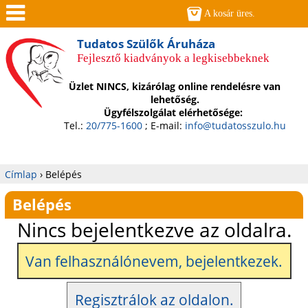
Jump to navigation
A kosár üres.
Men
Tudatos Szülők Áruháza
Fejlesztő kiadványok a legkisebbeknek
ü
Üzlet NINCS, kizárólag online rendelésre van
lehetőség.
Ügyfélszolgálat elérhetősége:
Tel.:
20/775-1600
; E-mail:
info@tudatosszulo.hu
Címlap
›
Belépés
Jelenlegi
Belépés
hely
Nincs bejelentkezve az oldalra.
Van felhasználónevem, bejelentkezek.
Regisztrálok az oldalon.