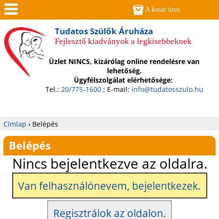
Jump to navigation
A kosár üres.
Men
Tudatos Szülők Áruháza
Fejlesztő kiadványok a legkisebbeknek
ü
Üzlet NINCS, kizárólag online rendelésre van
lehetőség.
Ügyfélszolgálat elérhetősége:
Tel.:
20/775-1600
; E-mail:
info@tudatosszulo.hu
Címlap
›
Belépés
Jelenlegi
Belépés
hely
Nincs bejelentkezve az oldalra.
Van felhasználónevem, bejelentkezek.
Regisztrálok az oldalon.