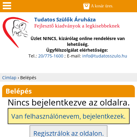
Jump to navigation
A kosár üres.
Men
Tudatos Szülők Áruháza
Fejlesztő kiadványok a legkisebbeknek
ü
Üzlet NINCS, kizárólag online rendelésre van
lehetőség.
Ügyfélszolgálat elérhetősége:
Tel.:
20/775-1600
; E-mail:
info@tudatosszulo.hu
Címlap
›
Belépés
Jelenlegi
Belépés
hely
Nincs bejelentkezve az oldalra.
Van felhasználónevem, bejelentkezek.
Regisztrálok az oldalon.