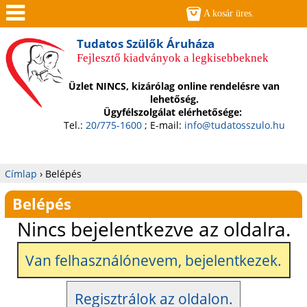
Jump to navigation
A kosár üres.
Men
Tudatos Szülők Áruháza
Fejlesztő kiadványok a legkisebbeknek
ü
Üzlet NINCS, kizárólag online rendelésre van
lehetőség.
Ügyfélszolgálat elérhetősége:
Tel.:
20/775-1600
; E-mail:
info@tudatosszulo.hu
Címlap
›
Belépés
Jelenlegi
Belépés
hely
Nincs bejelentkezve az oldalra.
Van felhasználónevem, bejelentkezek.
Regisztrálok az oldalon.