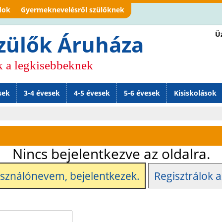
Jump to navigation
dok
Gyermeknevelésről szülőknek
Üz
zülők Áruháza
k a legkisebbeknek
sek
3-4 évesek
4-5 évesek
5-6 évesek
Kisiskolások
Nincs bejelentkezve az oldalra.
asználónevem, bejelentkezek.
Regisztrálok a