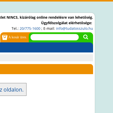
let NINCS, kizárólag online rendelésre van lehetőség.
Ügyfélszolgálat elérhetősége:
Tel.:
20/775-1600
; E-mail:
info@tudatosszulo.hu
A kosár üres.
z oldalon.