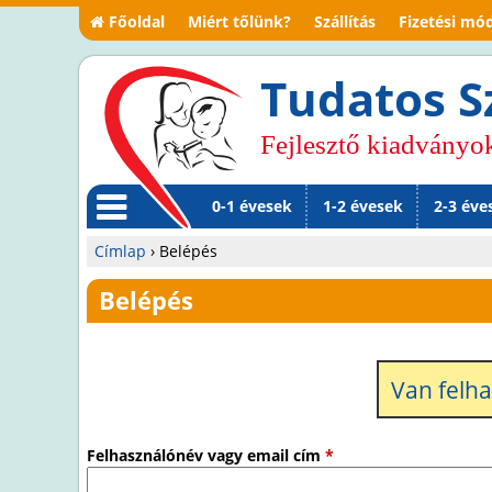
Főoldal
Miért tőlünk?
Szállítás
Fizetési mó
Tudatos S
Fejlesztő kiadványo
0-1 évesek
1-2 évesek
2-3 éve
M
Címlap
›
Belépés
en
Jelenlegi
Belépés
ü
hely
Van felh
Felhasználónév vagy email cím
*