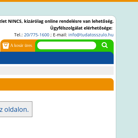
let NINCS, kizárólag online rendelésre van lehetőség.
Ügyfélszolgálat elérhetősége:
Tel.:
20/775-1600
; E-mail:
info@tudatosszulo.hu
A kosár üres.
z oldalon.