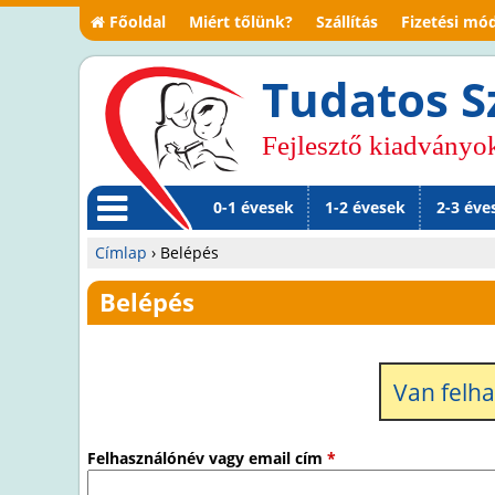
Főoldal
Miért tőlünk?
Szállítás
Fizetési mó
Tudatos S
Fejlesztő kiadványo
0-1 évesek
1-2 évesek
2-3 éve
M
Címlap
›
Belépés
en
Jelenlegi
Belépés
ü
hely
Van felh
Felhasználónév vagy email cím
*