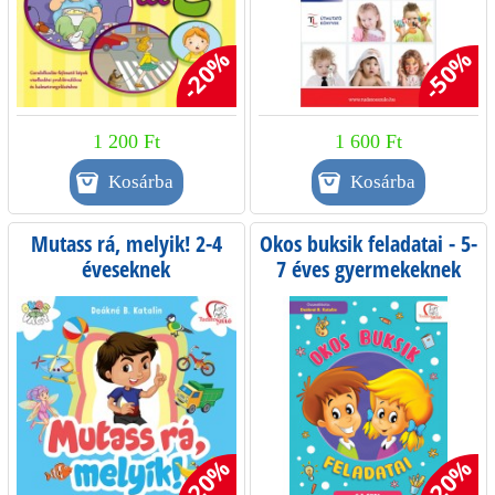
-20%
-50%
1 200 Ft
1 600 Ft
Mutass rá, melyik! 2-4
Okos buksik feladatai - 5-
éveseknek
7 éves gyermekeknek
-20%
-20%