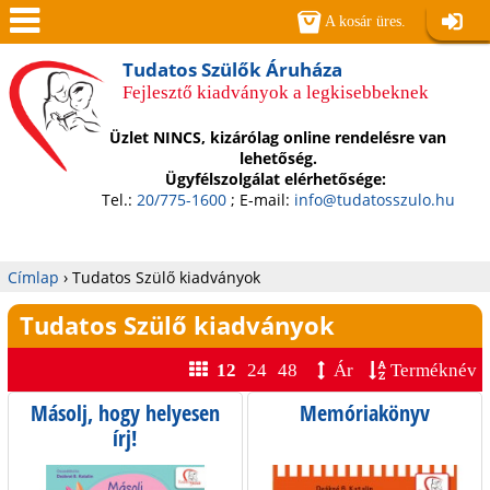
Jump to navigation
A kosár üres.
Belépé
Men
Tudatos Szülők Áruháza
Fejlesztő kiadványok a legkisebbeknek
ü
Üzlet NINCS, kizárólag online rendelésre van
lehetőség.
Ügyfélszolgálat elérhetősége:
Tel.:
20/775-1600
; E-mail:
info@tudatosszulo.hu
Címlap
›
Tudatos Szülő kiadványok
Jelenlegi
Tudatos Szülő kiadványok
hely
12
24
48
Ár
Terméknév
Másolj, hogy helyesen
Memóriakönyv
O
írj!
l