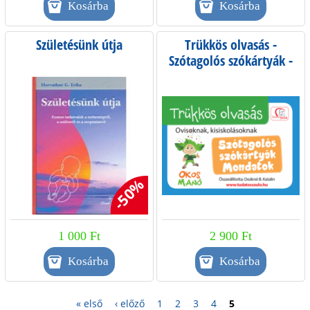
Születésünk útja
Trükkös olvasás -
Szótagolós szókártyák -
mondatok
-50%
1 000 Ft
2 900 Ft
« első
‹ előző
1
2
3
4
5