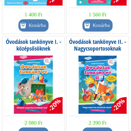
1 400 Ft
1 560 Ft
Óvodások tankönyve I. -
Óvodások tankönyve II. -
középsősöknek
Nagycsoportosoknak
-20%
-20%
2 080 Ft
2 390 Ft