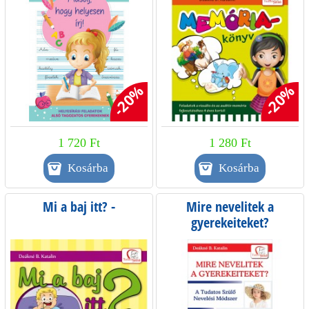
d
a
l
-20%
-20%
a
k
1 720 Ft
1 280 Ft
Mi a baj itt? -
Mire nevelitek a
gyerekeiteket?