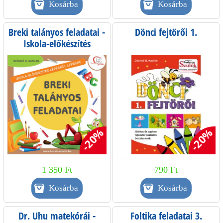
Breki talányos feladatai -
Dönci fejtörői 1.
Iskola-előkészítés
lépésről lépésre
-20%
-20%
1 350 Ft
790 Ft
Dr. Uhu matekórái -
Foltika feladatai 3.