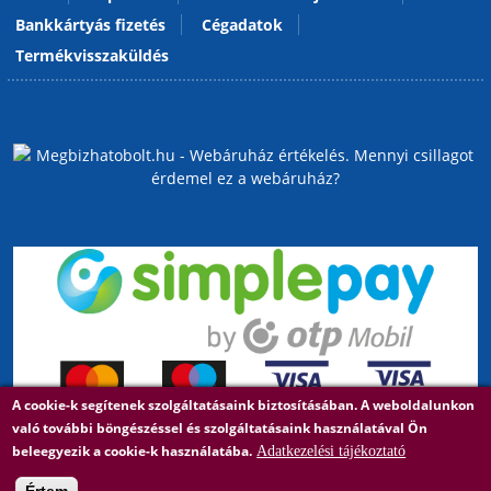
Bankkártyás fizetés
Cégadatok
Termékvisszaküldés
A cookie-k segítenek szolgáltatásaink biztosításában. A weboldalunkon
való további böngészéssel és szolgáltatásaink használatával Ön
beleegyezik a cookie-k használatába.
Adatkezelési tájékoztató