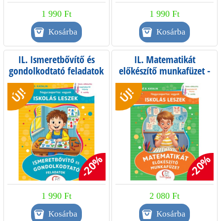
1 990 Ft
1 990 Ft
IL. Ismeretbővítő és
IL. Matematikát
gondolkodtató feladatok
előkészítő munkafüzet -
- Iskola-előkészítés
Iskola-előkészítés
ÚJ!
ÚJ!
szeptembertől májusig -
szeptembertől májusig -
0. osztály
0. osztály
-20%
-20%
1 990 Ft
2 080 Ft