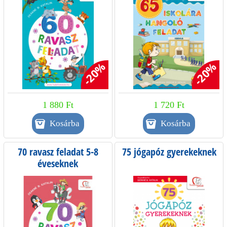
d
a
l
-20%
-20%
a
k
1 880 Ft
1 720 Ft
70 ravasz feladat 5-8
75 jógapóz gyerekeknek
éveseknek