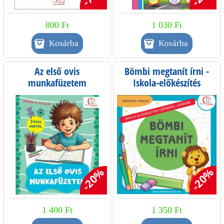
800 Ft
1 030 Ft
Az első ovis
Bömbi megtanít írni -
munkafüzetem
Iskola-előkészítés
lépésről lépésre
-20%
-20%
1 400 Ft
1 350 Ft