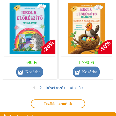
megfigyelés
kakukktojást!
-20%
-10%
1 590 Ft
1 790 Ft
1
2
következő ›
utolsó »
További termékek