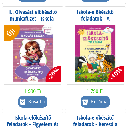
IL. Olvasást előkészítő
Iskola-előkészítő
munkafüzet - Iskola-
feladatok - A
előkészítés
figyelemtartás edzéséhez
ÚJ!
szeptembertől májusig -
0. osztály
-20%
-10%
1 990 Ft
1 790 Ft
Iskola-előkészítő
Iskola-előkészítő
feladatok - Figyelem és
feladatok - Keresd a