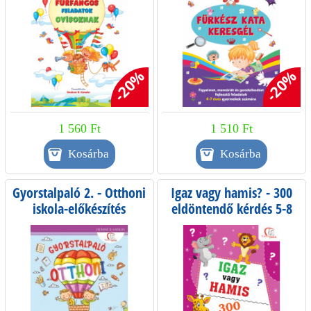
-20%
-20%
1 560 Ft
1 510 Ft
Gyorstalpaló 2. - Otthoni
Igaz vagy hamis? - 300
iskola-előkészítés
eldöntendő kérdés 5-8
éveseknek