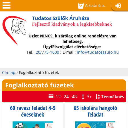
Jump to navigation
A kosár üres.
Belépé
Men
Tudatos Szülők Áruháza
Fejlesztő kiadványok a legkisebbeknek
ü
Üzlet NINCS, kizárólag online rendelésre van
lehetőség.
Ügyfélszolgálat elérhetősége:
Tel.:
20/775-1600
; E-mail:
info@tudatosszulo.hu
Címlap
›
Foglalkoztató füzetek
Jelenlegi
Foglalkoztató füzetek
hely
12
24
48
Ár
Terméknév
60 ravasz feladat 4-5
65 iskolára hangoló
O
éveseknek
feladat
l