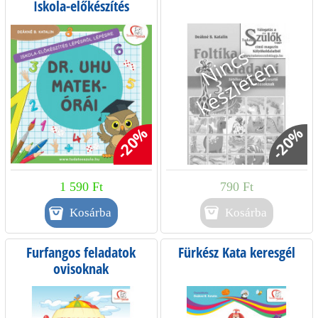
Iskola-előkészítés
lépésről lépésre
-20%
-20%
1 590 Ft
790 Ft
Kosárba
Furfangos feladatok
Fürkész Kata keresgél
ovisoknak