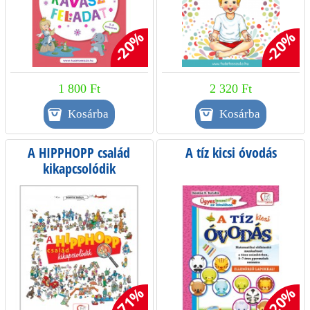
-20%
-20%
1 800 Ft
2 320 Ft
A HIPPHOPP család
A tíz kicsi óvodás
kikapcsolódik
-71%
-20%