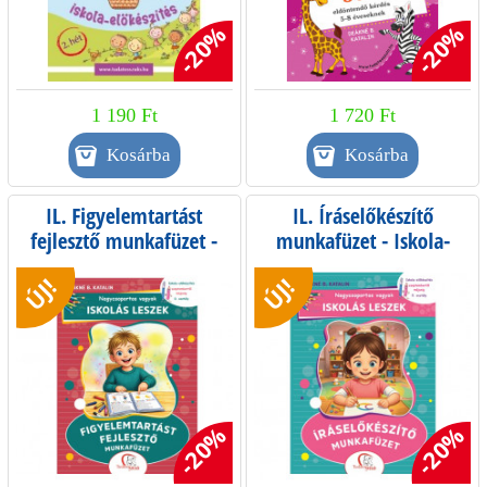
-20%
-20%
1 190 Ft
1 720 Ft
IL. Figyelemtartást
IL. Íráselőkészítő
fejlesztő munkafüzet -
munkafüzet - Iskola-
Iskola-előkészítés
előkészítés
ÚJ!
ÚJ!
szeptembertől májusig -
szeptembertől májusig -
0. osztály
0. osztály
-20%
-20%