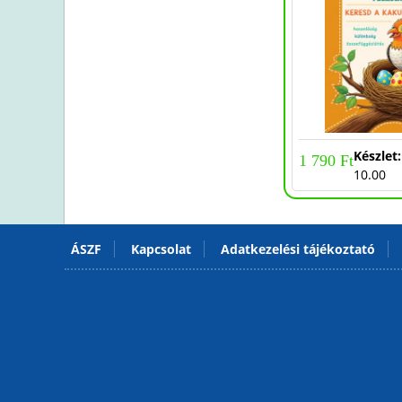
-50%
-20%
Készlet:
Készlet
1 280 Ft
1 790 Ft
9.00
10.00
ÁSZF
Kapcsolat
Adatkezelési tájékoztató