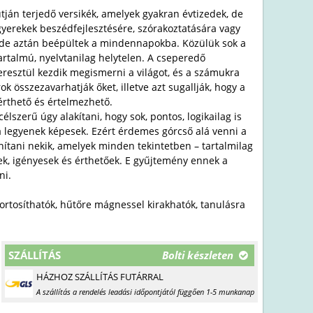
án terjedő versikék, amelyek gyakran évtizedek, de
gyerekek beszédfejlesztésére, szórakoztatására vagy
 de aztán beépültek a mindennapokba. Közülük sok a
artalmú, nyelvtanilag helytelen. A cseperedő
esztül kezdik megismerni a világot, és a számukra
ok összezavarhatják őket, illetve azt sugallják, hogy a
érthető és értelmezhető.
élszerű úgy alakítani, hogy sok, pontos, logikailag is
 legyenek képesek. Ezért érdemes górcső alá venni a
ítani nekik, amelyek minden tekintetben – tartalmilag
őek, igényesek és érthetőek. E gyűjtemény ennek a
ni.
portosíthatók, hűtőre mágnessel kirakhatók, tanulásra
SZÁLLÍTÁS
Bolti készleten
HÁZHOZ SZÁLLÍTÁS FUTÁRRAL
A szállítás a rendelés leadási időpontjától függően 1-5 munkanap