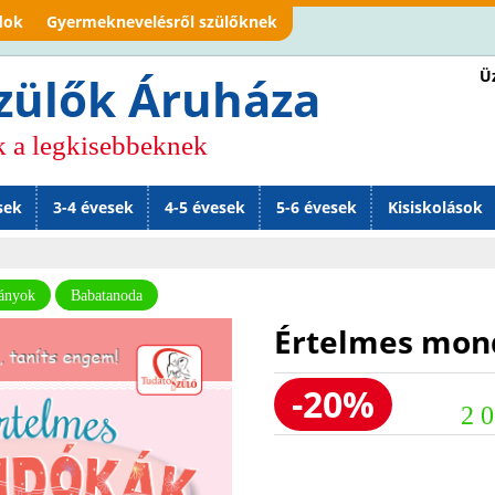
Jump to navigation
dok
Gyermeknevelésről szülőknek
Üz
zülők Áruháza
k a legkisebbeknek
sek
3-4 évesek
4-5 évesek
5-6 évesek
Kisiskolások
ványok
Babatanoda
Értelmes mon
-20%
2 0