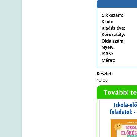
Cikkszám:
Kiadó:
Kiadás éve:
Korosztály:
Oldalszám:
Nyelv:
ISBN:
Méret:
Készlet:
13.00
További t
ek a
Memóriakönyv
Iskola-elő
et?
feladatok -
kakukkt