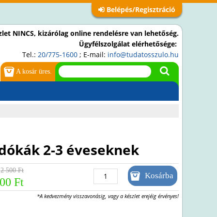
Belépés/Regisztráció
let NINCS, kizárólag online rendelésre van lehetőség.
Ügyfélszolgálat elérhetősége:
Tel.:
20/775-1600
; E-mail:
info@tudatosszulo.hu
A kosár üres.
dókák 2-3 éveseknek
2 500 Ft
00 Ft
*A kedvezmény visszavonásig, vagy a készlet erejéig érvényes!