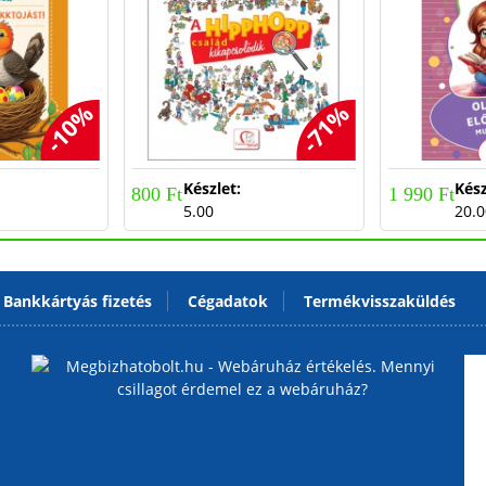
-10%
-71%
:
Készlet:
Kész
800 Ft
1 990 Ft
5.00
20.0
Bankkártyás fizetés
Cégadatok
Termékvisszaküldés