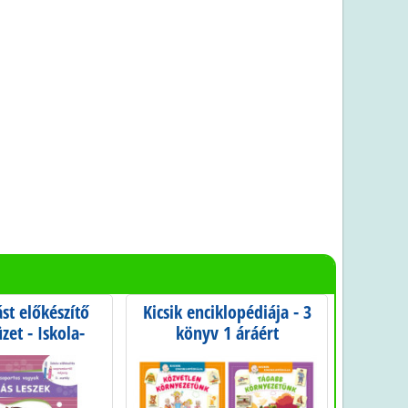
ást előkészítő
Kicsik enciklopédiája - 3
Ért
et - Iskola-
könyv 1 áráért
s szeptembertől
- 0. osztály