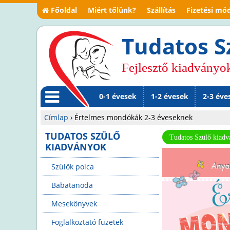
Főoldal
Miért tőlünk?
Szállítás
Fizetési mó
Tudatos S
Fejlesztő kiadványo
0-1 évesek
1-2 évesek
2-3 éve
M
Címlap
›
Értelmes mondókák 2-3 éveseknek
en
Jelenlegi
TUDATOS SZÜLŐ
Tudatos Szülő kiad
KIADVÁNYOK
ü
hely
Szülők polca
Babatanoda
Mesekönyvek
Foglalkoztató füzetek