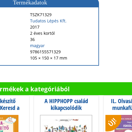
Termékadatok
TSZK71329
Tudatos Lépés Kft.
2017
2 éves kortól
36
magyar
9786155571329
105 × 150 × 17 mm
ermékek a kategóriából
készítő
A HIPPHOPP család
IL. Olvas
 Keresd a
kikapcsolódik
munkafüz
ojást!
előkészíté
ÚJ!
májusig 