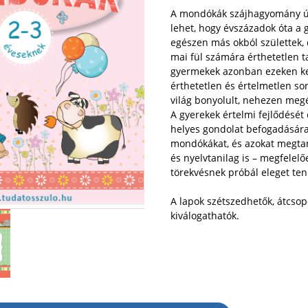
A mondókák szájhagyomány útj
lehet, hogy évszázadok óta a 
egészen más okból születtek,
mai fül számára érthetetlen t
gyermekek azonban ezeken ker
érthetetlen és értelmetlen sor
világ bonyolult, nehezen meg
A gyerekek értelmi fejlődését c
helyes gondolat befogadására
mondókákat, és azokat megtan
és nyelvtanilag is – megfelel
törekvésnek próbál eleget ten
​A lapok szétszedhetők, átcso
kiválogathatók.