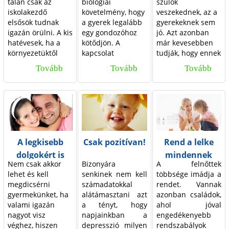
é
s
talán csak az
biológiai
szülők
pedagógus jelzi
iskolakezdő
követelmény, hogy
veszekednek, az a
ezt akár a szülő,
l
,
elsősök tudnak
a gyerek legalább
gyerekeknek sem
akár a gyermek
igazán örülni. A kis
egy gondozóhoz
jó. Azt azonban
m
h
felé? Nem
hatévesek, ha a
kötődjön. A
már kevesebben
hangoztatott, de
é
a
környezetüktől
kapcsolat
tudják, hogy ennek
elvárt dolog, hogy
megfelelő
minősége
pontosan mi is az
a közösségben élő
n
k
Tovább
H
Tovább
H
Tovább
N
inspirációt kaptak,
jelentősen
oka, és milyen
gyerekek tisztán,
y
o
lelkesednek azért,
befolyásolja a
mértékben hat a
o
o
é
rendezet­ten
hogy
gyerek lelki és
gyerekekre.
vegyenek részt a
e
s
g
g
z
tanulhassanak.
szociális
Gyermekeink
közösségi életben.
Persze nincs ez
fejlődését: a
ösztönösen tudják,
k
z
Ez alapfeltétele
y
y
e
mindenkinél így,
kötődési
hogy belőlünk
annak, hogy társai
t
o
n
a
t
pedig nagyon
tapasztalatok
lettek – félig
elfogadják. De mit
A legkisebb
Csak pozitívan!
Rend a lelke
fontos lenne, hogy
meghatározzák a
anyából, félig
lehet tenni, ha ez
a
s
e
l
e
dolgokért is
mindennek
az iskolát lelkesen,
gyerek
apából. Mikor
mégsem így van?
Nem csak akkor
Bizonyára
A felnőttek
r
a
tudásvággyal telve
viselkedését,
egyik szülő a
t
a
l
dicsérjük meg
lehet és kell
senkinek nem kell
többsége imádja a
kezdjék.
valamint a belső
másikat kritizálja,
gyermekünket!
t
g
ű
k
t
megdicsérni
számadatokkal
rendet. Vannak
képet, melyet a
akkor a kicsi úgy
gyermekünket, ha
alátámasztani azt
azonban családok,
gyerek magáról
érzi, mintha egyik
a
y
n
u
é
valami igazán
a tényt, hogy
ahol jóval
alkot, és azt a
fele keresne hibát
l
e
nagyot visz
napjainkban a
engedékenyebb
j
l
r
képet, amelyet
a másik felében.
véghez, hiszen
depresszió milyen
rendszabályok
magában
Az énjei közötti