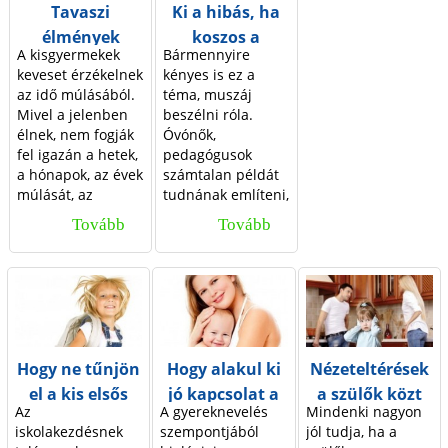
Tavaszi
Ki a hibás, ha
d
élmények
koszos a
A kisgyermekek
Bármennyire
gyerek?
a
keveset érzékelnek
kényes is ez a
az idő múlásából.
téma, muszáj
Mivel a jelenben
beszélni róla.
l
élnek, nem fogják
Óvónők,
fel igazán a hetek,
pedagógusok
a
a hónapok, az évek
számta­lan példát
múlását, az
tudnának említeni,
k
évszakok
de szülőként is
Tovább
T
Tovább
K
körforgását.
bizonyára sokan
tapasztalták, hogy
a
i
vannak gyerekek,
v
a
akik mosdatlanul,
elhanyagoltan,
a
h
nem egyszer
s
i
büdösen érkeznek
Hogy ne tűnjön
Hogy alakul ki
Nézeteltérések
az óvodába,
z
b
el a kis elsős
jó kapcsolat a
a szülők közt
iskolába. Vajon
Az
A gyereknevelés
Mindenki nagyon
jogos-e, ha
i
á
szeméből a
gyerekkel?
iskolakezdésnek
szempontjából
jól tudja, ha a
ilyenkor a
csillogás…