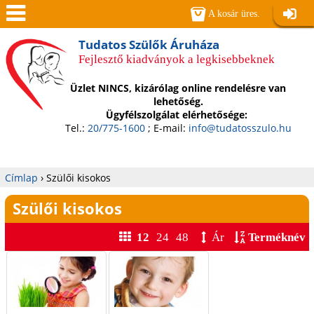
Jump to navigation
A kosár üres.
Belépé
Men
Tudatos Szülők Áruháza
Fejlesztő kiadványok a legkisebbeknek
ü
Üzlet NINCS, kizárólag online rendelésre van
lehetőség.
Ügyfélszolgálat elérhetősége:
Tel.:
20/775-1600
; E-mail:
info@tudatosszulo.hu
Címlap
›
Szülői kisokos
Jelenlegi
Szülői kisokos
hely
12
24
48
Ár
Terméknév
O
l