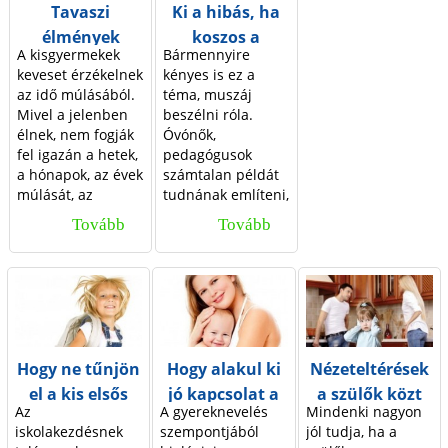
Tavaszi
Ki a hibás, ha
d
élmények
koszos a
A kisgyermekek
Bármennyire
gyerek?
a
keveset érzékelnek
kényes is ez a
az idő múlásából.
téma, muszáj
Mivel a jelenben
beszélni róla.
l
élnek, nem fogják
Óvónők,
fel igazán a hetek,
pedagógusok
a
a hónapok, az évek
számta­lan példát
múlását, az
tudnának említeni,
k
évszakok
de szülőként is
Tovább
T
Tovább
K
körforgását.
bizonyára sokan
tapasztalták, hogy
a
i
vannak gyerekek,
v
a
akik mosdatlanul,
elhanyagoltan,
a
h
nem egyszer
s
i
büdösen érkeznek
Hogy ne tűnjön
Hogy alakul ki
Nézeteltérések
az óvodába,
z
b
el a kis elsős
jó kapcsolat a
a szülők közt
iskolába. Vajon
Az
A gyereknevelés
Mindenki nagyon
jogos-e, ha
i
á
szeméből a
gyerekkel?
iskolakezdésnek
szempontjából
jól tudja, ha a
ilyenkor a
csillogás…