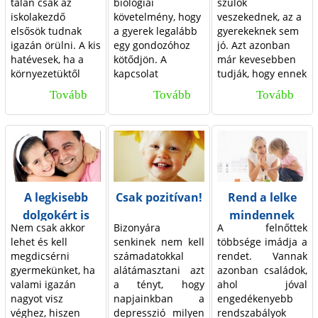
é
s
talán csak az
biológiai
szülők
pedagógus jelzi
iskolakezdő
követelmény, hogy
veszekednek, az a
ezt akár a szülő,
l
,
elsősök tudnak
a gyerek legalább
gyerekeknek sem
akár a gyermek
igazán örülni. A kis
egy gondozóhoz
jó. Azt azonban
m
h
felé? Nem
hatévesek, ha a
kötődjön. A
már kevesebben
hangoztatott, de
é
a
környezetüktől
kapcsolat
tudják, hogy ennek
elvárt dolog, hogy
megfelelő
minősége
pontosan mi is az
a közösségben élő
n
k
Tovább
H
Tovább
H
Tovább
N
inspirációt kaptak,
jelentősen
oka, és milyen
gyerekek tisztán,
y
o
lelkesednek azért,
befolyásolja a
mértékben hat a
o
o
é
rendezet­ten
hogy
gyerek lelki és
gyerekekre.
vegyenek részt a
e
s
g
g
z
tanulhassanak.
szociális
Gyermekeink
közösségi életben.
Persze nincs ez
fejlődését: a
ösztönösen tudják,
k
z
Ez alapfeltétele
y
y
e
mindenkinél így,
kötődési
hogy belőlünk
annak, hogy társai
t
o
n
a
t
pedig nagyon
tapasztalatok
lettek – félig
elfogadják. De mit
A legkisebb
Csak pozitívan!
Rend a lelke
fontos lenne, hogy
meghatározzák a
anyából, félig
lehet tenni, ha ez
a
s
e
l
e
dolgokért is
mindennek
az iskolát lelkesen,
gyerek
apából. Mikor
mégsem így van?
Nem csak akkor
Bizonyára
A felnőttek
r
a
tudásvággyal telve
viselkedését,
egyik szülő a
t
a
l
dicsérjük meg
lehet és kell
senkinek nem kell
többsége imádja a
kezdjék.
valamint a belső
másikat kritizálja,
gyermekünket!
t
g
ű
k
t
megdicsérni
számadatokkal
rendet. Vannak
képet, melyet a
akkor a kicsi úgy
gyermekünket, ha
alátámasztani azt
azonban családok,
gyerek magáról
érzi, mintha egyik
a
y
n
u
é
valami igazán
a tényt, hogy
ahol jóval
alkot, és azt a
fele keresne hibát
l
e
nagyot visz
napjainkban a
engedékenyebb
j
l
r
képet, amelyet
a másik felében.
véghez, hiszen
depresszió milyen
rendszabályok
magában
Az énjei közötti