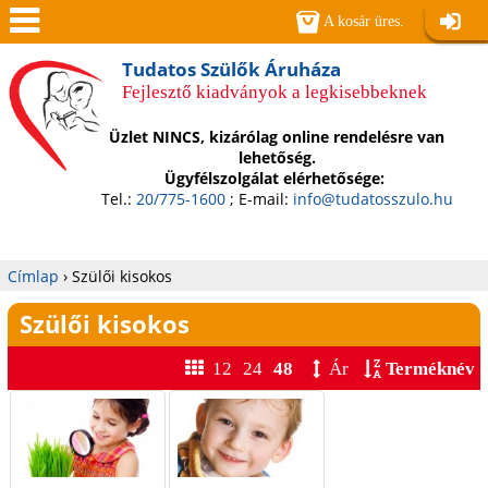
Jump to navigation
A kosár üres.
Belépé
Men
Tudatos Szülők Áruháza
Fejlesztő kiadványok a legkisebbeknek
ü
Üzlet NINCS, kizárólag online rendelésre van
lehetőség.
Ügyfélszolgálat elérhetősége:
Tel.:
20/775-1600
; E-mail:
info@tudatosszulo.hu
Címlap
›
Szülői kisokos
Jelenlegi
Szülői kisokos
hely
12
24
48
Ár
Terméknév
O
l