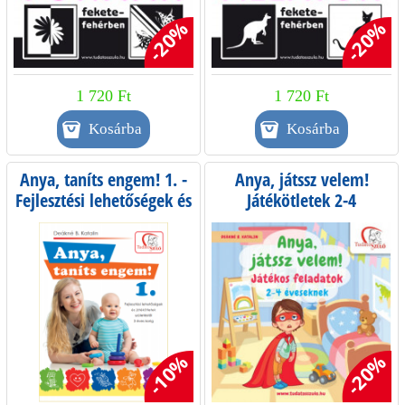
-20%
-20%
1 720 Ft
1 720 Ft
Anya, taníts engem! 1. -
Anya, játssz velem!
Fejlesztési lehetőségek és
Játékötletek 2-4
játékötletek születéstől 3
éveseknek
éves korig
-10%
-20%