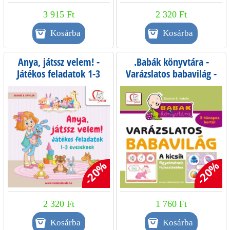
3 915 Ft
2 320 Ft
Anya, játssz velem! -
.Babák könyvtára -
Játékos feladatok 1-3
Varázslatos babavilág -
éveseknek
akciós termék
-20%
-20%
2 320 Ft
1 760 Ft