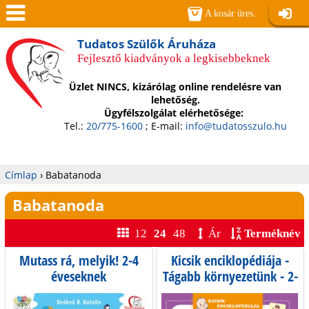
Jump to navigation
A kosár üres.
Belépé
Men
Tudatos Szülők Áruháza
Fejlesztő kiadványok a legkisebbeknek
ü
Üzlet NINCS, kizárólag online rendelésre van
lehetőség.
Ügyfélszolgálat elérhetősége:
Tel.:
20/775-1600
; E-mail:
info@tudatosszulo.hu
Címlap
›
Babatanoda
Jelenlegi
Babatanoda
hely
12
24
48
Ár
Terméknév
Mutass rá, melyik! 2-4
Kicsik enciklopédiája -
éveseknek
Tágabb környezetünk - 2-
5 éves gyermekeknek