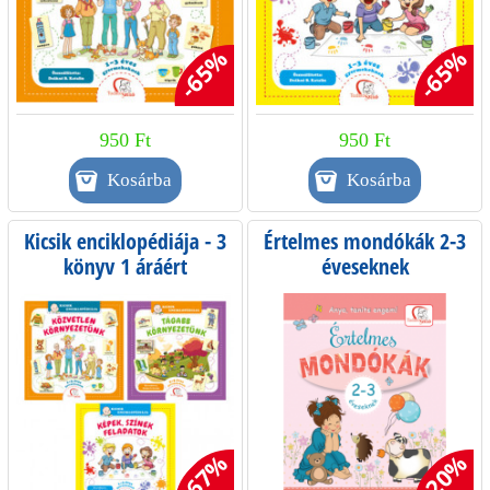
-65%
-65%
950 Ft
950 Ft
Kicsik enciklopédiája - 3
Értelmes mondókák 2-3
könyv 1 áráért
éveseknek
-67%
-20%