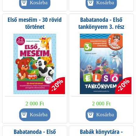
Első meséim - 30 rövid
Babatanoda - Első
történet
tankönyvem 3. rész
beszédindításhoz, helyes
hangzóejtéshez
-20%
-20%
2 000 Ft
2 000 Ft
Babatanoda - Első
Babák könyvtára -