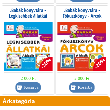
.Babák könyvtára -
.Babák könyvtára -
Legkisebbek állatkái
Fókuszkönyv - Arcok
-20%
-20%
2 000 Ft
2 000 Ft
Árkategória