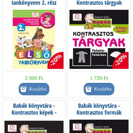
tankönyvem 2. rész
Kontrasztos tárgyak
fekete-fehérben
-20%
-20%
2 000 Ft
1 720 Ft
Babák könyvtára -
Babák könyvtára -
Kontrasztos képek -
Kontrasztos formák
piros, fekete, fehér
színesben