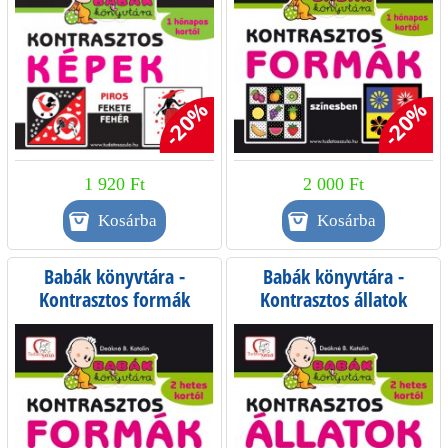
-20%
-20%
1 920 Ft
2 000 Ft
Babák könyvtára -
Babák könyvtára -
Kontrasztos formák
Kontrasztos állatok
fekete-fehérben
fekete-fehérben