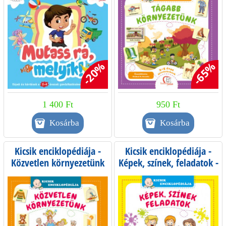
-20%
-65%
1 400 Ft
950 Ft
Kicsik enciklopédiája -
Kicsik enciklopédiája -
Közvetlen környezetünk
Képek, színek, feladatok -
1-3 éves gyermekeknek