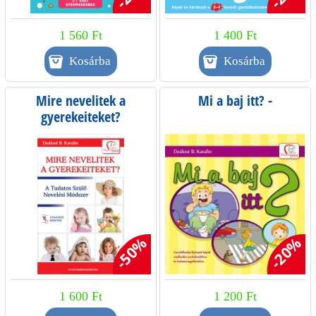
1 560 Ft
1 400 Ft
Mire nevelitek a
Mi a baj itt? -
gyerekeiteket?
-50%
-20%
1 600 Ft
1 200 Ft