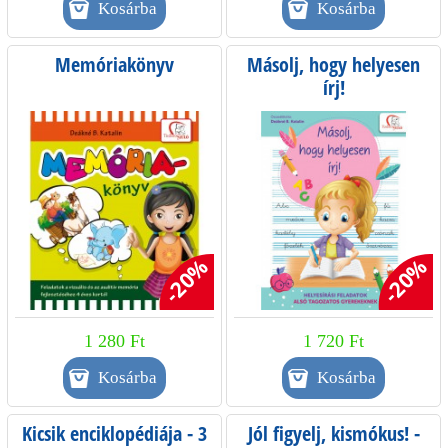
Memóriakönyv
Másolj, hogy helyesen
írj!
-20%
-20%
1 280 Ft
1 720 Ft
Kicsik enciklopédiája - 3
Jól figyelj, kismókus! -