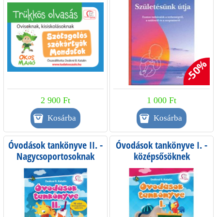
d
a
l
-50%
a
k
2 900 Ft
1 000 Ft
Óvodások tankönyve II. -
Óvodások tankönyve I. -
Nagycsoportosoknak
középsősöknek