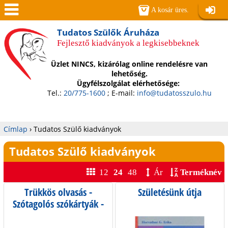
Jump to navigation
A kosár üres.
Belépé
Men
Tudatos Szülők Áruháza
Fejlesztő kiadványok a legkisebbeknek
ü
Üzlet NINCS, kizárólag online rendelésre van
lehetőség.
Ügyfélszolgálat elérhetősége:
Tel.:
20/775-1600
; E-mail:
info@tudatosszulo.hu
Címlap
›
Tudatos Szülő kiadványok
Jelenlegi
Tudatos Szülő kiadványok
hely
12
24
48
Ár
Terméknév
Trükkös olvasás -
Születésünk útja
O
Szótagolós szókártyák -
mondatok
l