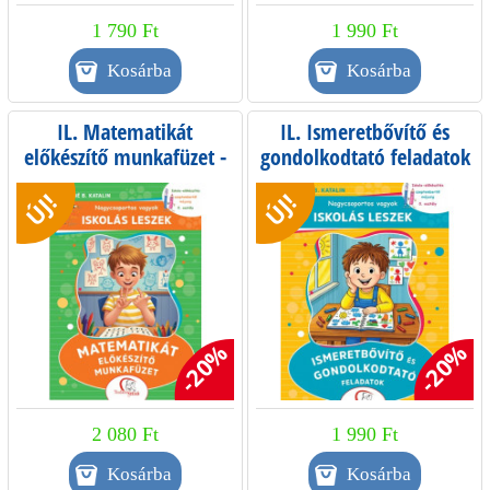
1 790 Ft
1 990 Ft
IL. Matematikát
IL. Ismeretbővítő és
előkészítő munkafüzet -
gondolkodtató feladatok
Iskola-előkészítés
- Iskola-előkészítés
ÚJ!
ÚJ!
szeptembertől májusig -
szeptembertől májusig -
0. osztály
0. osztály
-20%
-20%
2 080 Ft
1 990 Ft