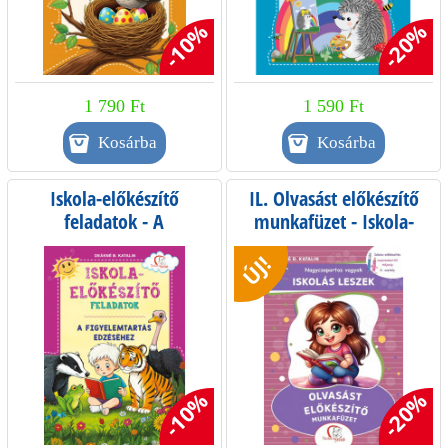
-10%
-20%
1 790 Ft
1 590 Ft
Iskola-előkészítő
IL. Olvasást előkészítő
feladatok - A
munkafüzet - Iskola-
figyelemtartás edzéséhez
előkészítés
ÚJ!
szeptembertől májusig -
0. osztály
-10%
-20%