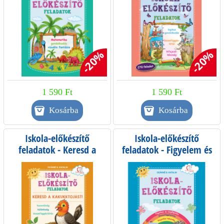
-20%
-20%
1 590 Ft
1 590 Ft
Iskola-előkészítő
Iskola-előkészítő
feladatok - Keresd a
feladatok - Figyelem és
kakukktojást!
megfigyelés