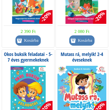
-20%
-20%
2 390 Ft
2 080 Ft
Okos buksik feladatai - 5-
Mutass rá, melyik! 2-4
7 éves gyermekeknek
éveseknek
-20%
-20%