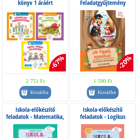
könyv 1 áráért
Feladatgyűjtemény
ovisoknak
-67%
-20%
2 751 Ft
1 590 Ft
Iskola-előkészítő
Iskola-előkészítő
feladatok - Matematika,
feladatok - Logikus
gondolkodás, vizuális
gondolkodás,
fantázia
összefüggéslátás