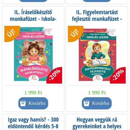
IL. Íráselőkészítő
IL. Figyelemtartást
munkafüzet - Iskola-
fejlesztő munkafüzet -
előkészítés
Iskola-előkészítés
ÚJ!
ÚJ!
szeptembertől májusig -
szeptembertől májusig -
0. osztály
0. osztály
-20%
-20%
1 990 Ft
1 990 Ft
Igaz vagy hamis? - 300
Hogyan vegyük rá
eldöntendő kérdés 5-8
gyerekeinket a helyes