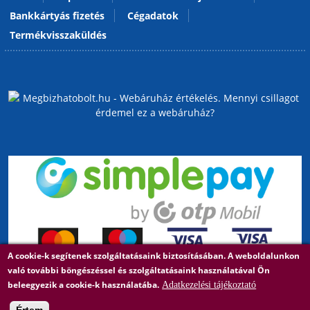
Bankkártyás fizetés
Cégadatok
Termékvisszaküldés
A cookie-k segítenek szolgáltatásaink biztosításában. A weboldalunkon
való további böngészéssel és szolgáltatásaink használatával Ön
beleegyezik a cookie-k használatába.
Adatkezelési tájékoztató