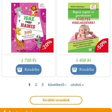
éveseknek
viselkedésre? - Kissé
sérült lehet
-20%
-50%
1 720 Ft
1 450 Ft
1
2
3
következő ›
utolsó »
További termékek