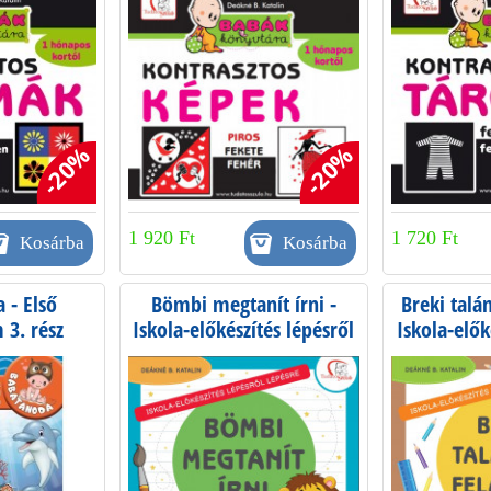
-20%
-20%
1 920 Ft
1 720 Ft
 - Első
Bömbi megtanít írni -
Breki talán
3. rész
Iskola-előkészítés lépésről
Iskola-elők
lépésre
l