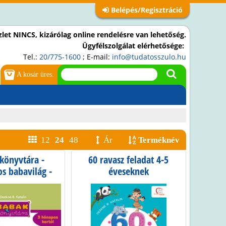
Belépés/Regisztráció
let NINCS, kizárólag online rendelésre van lehetőség.
Ügyfélszolgálat elérhetősége:
Tel.:
20/775-1600
; E-mail:
info@tudatosszulo.hu
A kosár üres.
12
24
48
Ár
Terméknév
könyvtára -
60 ravasz feladat 4-5
os babavilág -
éveseknek
ós termék