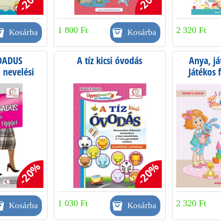
-20%
-20%
1 800 Ft
2 320 Ft
DADUS
A tíz kicsi óvodás
Anya, já
 nevelési
Játékos 
i
év
-20%
-20%
1 030 Ft
2 320 Ft