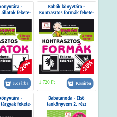
könyvtára -
Babák könyvtára -
 állatok fekete-
Kontrasztos formák fekete-
hérben
fehérben
-20%
-20%
1 720 Ft
könyvtára -
Babatanoda - Első
 tárgyak fekete-
tankönyvem 2. rész
hérben