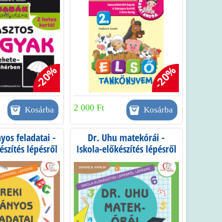
-20%
-20%
2 000 Ft
yos feladatai -
Dr. Uhu matekórái -
észítés lépésről
Iskola-előkészítés lépésről
épésre
lépésre