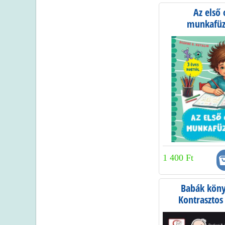
Az első 
munkafü
1 400 Ft
Babák köny
Kontrasztos
színes