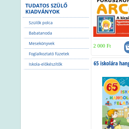
a
TUDATOS SZÜLŐ
KIADVÁNYOK
l
Szülők polca
a
Babatanoda
k
Mesekönyvek
2 000 Ft
Foglalkoztató füzetek
65 iskolára han
Iskola-előkészítők