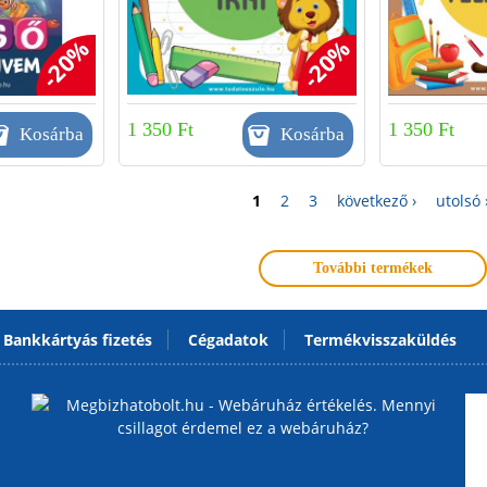
-20%
-20%
1 350 Ft
1 350 Ft
1
2
3
következő ›
utolsó 
További termékek
Bankkártyás fizetés
Cégadatok
Termékvisszaküldés