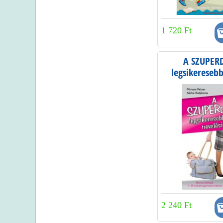
1 720 Ft
A SZUPER
legsikeresebb
tippje
2 240 Ft