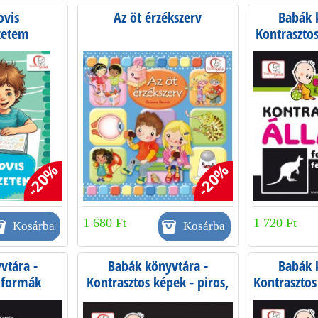
ovis
Az öt érzékszerv
Babák 
zetem
Kontrasztos
fe
-20%
-20%
1 680 Ft
1 720 Ft
vtára -
Babák könyvtára -
Babák 
 formák
Kontrasztos képek - piros,
Kontrasztos
ben
fekete, fehér
fe