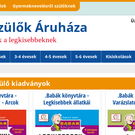
Jump to navigation
dok
Gyermeknevelésről szülőknek
Üz
zülők Áruháza
k a legkisebbeknek
sek
3-4 évesek
4-5 évesek
5-6 évesek
Kisiskolások
ülő kiadványok
vtára -
.Babák könyvtára -
.Babák 
 - Arcok
Legkisebbek állatkái
Varázslat
akci