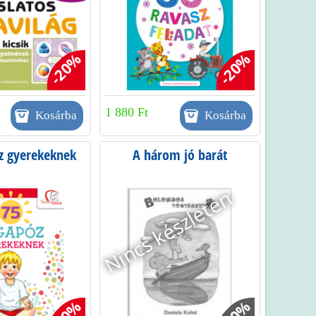
-20%
-20%
1 880 Ft
z gyerekeknek
A három jó barát