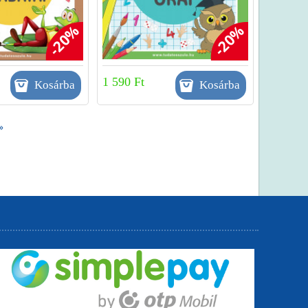
-20%
-20%
1 590 Ft
»