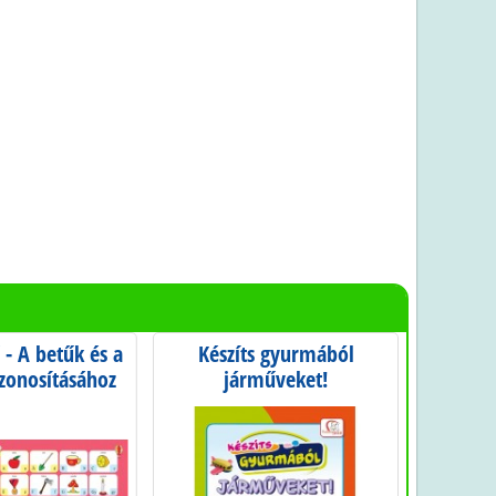
 - A betűk és a
Készíts gyurmából
Babá
zonosításához
járműveket!
Kontrasz
f