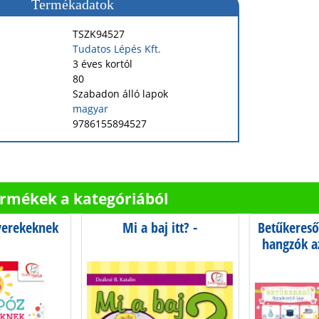
Termékadatok
TSZK94527
Tudatos Lépés Kft.
3 éves kortól
80
Szabadon álló lapok
magyar
9786155894527
ermékek a kategóriából
yerekeknek
Mi a baj itt? -
Betűkereső
hangzók a