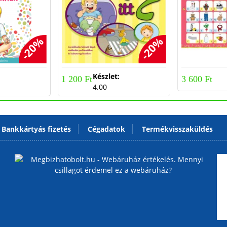
-20%
-20%
:
Készlet:
1 200 Ft
3 600 Ft
4.00
Bankkártyás fizetés
Cégadatok
Termékvisszaküldés