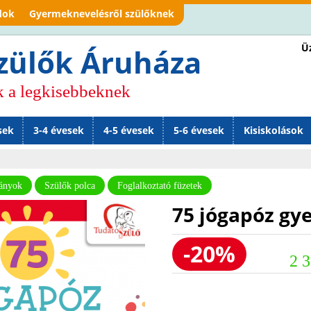
Jump to navigation
dok
Gyermeknevelésről szülőknek
Üz
zülők Áruháza
k a legkisebbeknek
sek
3-4 évesek
4-5 évesek
5-6 évesek
Kisiskolások
ványok
Szülők polca
Foglalkoztató füzetek
75 jógapóz gy
-20%
2 3