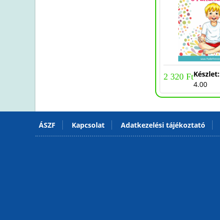
-20%
-20%
Készlet:
Készlet
2 000 Ft
2 320 Ft
14.00
4.00
ÁSZF
Kapcsolat
Adatkezelési tájékoztató