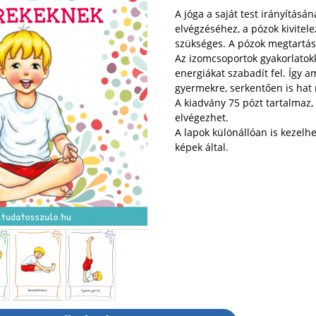
A jóga a saját test irányításá
elvégzéséhez, a pózok kivitel
szükséges. A pózok megtartás
Az izomcsoportok gyakorlatokk
energiákat szabadít fel. Így 
gyermekre, serkentően is hat 
A kiadvány 75 pózt tartalmaz,
elvégezhet.
A lapok különállóan is kezelh
képek által.