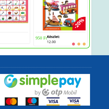
-20%
Készlet:
950 Ft
1 920 Ft
12.00