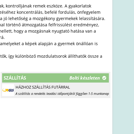
nak, kontrolljának remek eszköze. A gyakorlatok
ezéséhez koncentrálás, befelé fordulás, önfegyelem
a jó lehetőség a mozgékony gyermekek lelassítására.
al történő átmozgatása felfrissülést eredményez,
amellett, hogy a mozgásnak nyugtató hatása van a
rá.
 amelyeket a képek alapján a gyermek önállóan is
etők, így különböző mozdulatsorok állíthatók össze a
SZÁLLÍTÁS
Bolti készleten
HÁZHOZ SZÁLLÍTÁS FUTÁRRAL
A szállítás a rendelés leadási időpontjától függően 1-5 munkanap