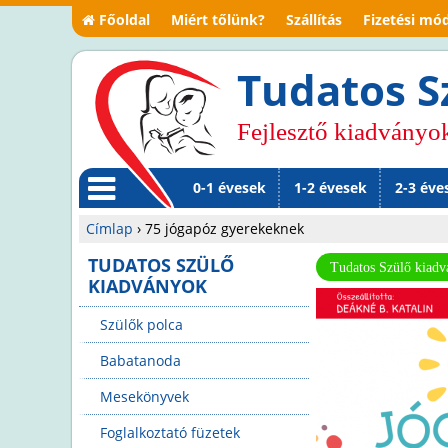
Főoldal
Miért tőlünk?
Szállítás
Fizetési mó
Tudatos S
Fejlesztő kiadványo
0-1 évesek
1-2 évesek
2-3 éve
M
Címlap
›
75 jógapóz gyerekeknek
en
Jelenlegi
TUDATOS SZÜLŐ
Tudatos Szülő kiad
KIADVÁNYOK
ü
hely
Szülők polca
Babatanoda
Mesekönyvek
Foglalkoztató füzetek