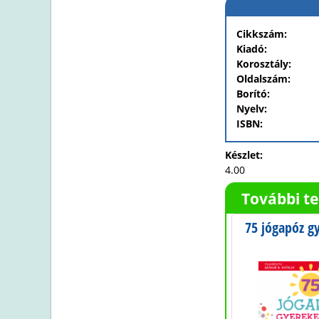
Cikkszám:
Kiadó:
Korosztály:
Oldalszám:
Borító:
Nyelv:
ISBN:
Készlet:
4.00
További t
 Első
.Babák könyvtára -
75 jógapóz g
 rész
Legkisebbek állatkái