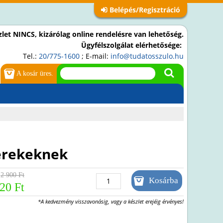
Belépés/Regisztráció
let NINCS, kizárólag online rendelésre van lehetőség.
Ügyfélszolgálat elérhetősége:
Tel.:
20/775-1600
; E-mail:
info@tudatosszulo.hu
A kosár üres.
erekeknek
2 900 Ft
20 Ft
*A kedvezmény visszavonásig, vagy a készlet erejéig érvényes!