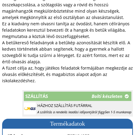
összekapcsolása, a szótagolás vagy a rövid és hosszú
magánhangzók megkülönböztetése mind olyan készségek,
amelyek megkönnyítik az első osztályban az olvasástanulást.
Ez a kiadvány nem olvasni tanítja az óvodást, hanem célirányos
feladatokon keresztül bevezeti őt a hangok és betűk világába,
megmutatva a köztük lévő összefüggéseket.
A betűkereső feladványok a betűkép azonosítását készítik elő. A
kedves történetek abban segítenek, hogy a gyermek a hallott
szövegből ki tudja szűrni a lényeget. Ez azért fontos, mert ez az
értő olvasás alapja.
A füzet célja az, hogy játékos feladatok formájában megkezdje az
olvasás előkészítését, és magabiztos alapot adjon az
iskolakezdéshez.
SZÁLLÍTÁS
Bolti készleten
HÁZHOZ SZÁLLÍTÁS FUTÁRRAL
A szállítás a rendelés leadási időpontjától függően 1-5 munkanap
Termékadatok