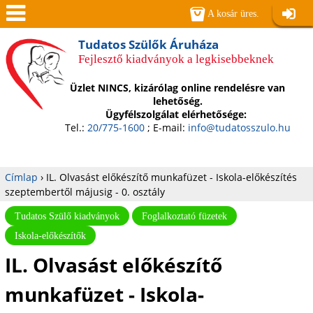
Jump to navigation
A kosár üres.
Belépé
Men
Tudatos Szülők Áruháza
Fejlesztő kiadványok a legkisebbeknek
ü
Üzlet NINCS, kizárólag online rendelésre van
lehetőség.
Ügyfélszolgálat elérhetősége:
Tel.:
20/775-1600
; E-mail:
info@tudatosszulo.hu
Címlap
›
IL. Olvasást előkészítő munkafüzet - Iskola-előkészítés
szeptembertől májusig - 0. osztály
Jelenlegi
Tudatos Szülő kiadványok
Foglalkoztató füzetek
hely
Iskola-előkészítők
IL. Olvasást előkészítő
munkafüzet - Iskola-