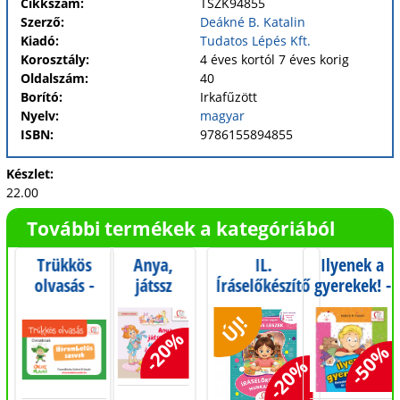
Cikkszám:
TSZK94855
Szerző:
Deákné B. Katalin
Kiadó:
Tudatos Lépés Kft.
Korosztály:
4 éves kortól 7 éves korig
Oldalszám:
40
Borító:
Irkafűzött
Nyelv:
magyar
ISBN:
9786155894855
Készlet:
22.00
További termékek a kategóriából
Trükkös
Anya,
IL.
Ilyenek a
olvasás -
játssz
Íráselőkészítő
gyerekek! -
Hárombetűs
velem! -
munkafüzet -
Ovisoknak
ÚJ!
szavak
Játékos
Iskola-
kisebbekről
-20%
feladatok
előkészítés
és
-50%
-20%
1-3
szeptembertől
önmagukról
éveseknek
májusig - 0.