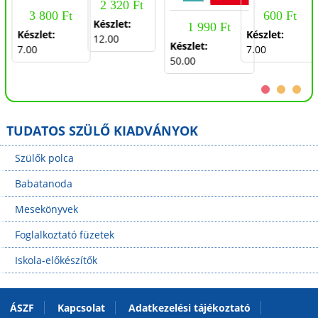
osztály
2 320 Ft
3 800 Ft
600 Ft
Készlet:
1 990 Ft
Készlet:
Készlet:
12.00
Készlet:
7.00
7.00
50.00
TUDATOS SZÜLŐ KIADVÁNYOK
Szülők polca
Babatanoda
Mesekönyvek
Foglalkoztató füzetek
Iskola-előkészítők
ÁSZF
Kapcsolat
Adatkezelési tájékoztató