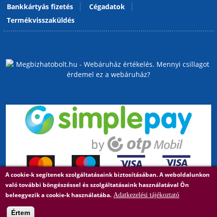
Bankkártyás fizetés
Cégadatok
Termékvisszaküldés
A cookie-k segítenek szolgáltatásaink biztosításában. A weboldalunkon
való további böngészéssel és szolgáltatásaink használatával Ön
beleegyezik a cookie-k használatába.
Adatkezelési tájékoztató
Értem
Árukereső, a hiteles vásárlási kalauz