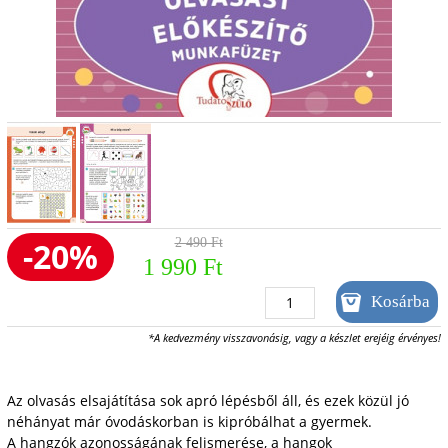
-20%
2 490 Ft
1 990 Ft
*A kedvezmény visszavonásig, vagy a készlet erejéig érvényes!
Az olvasás elsajátítása sok apró lépésből áll, és ezek közül jó
néhányat már óvodáskorban is kipróbálhat a gyermek.
A hangzók azonosságának felismerése, a hangok