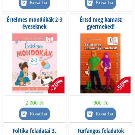
Értelmes mondókák 2-3
Értsd meg kamasz
éveseknek
gyermeked!
-20%
-50%
2 000 Ft
900 Ft
Foltika feladatai 3.
Furfangos feladatok