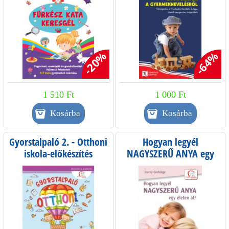
-20%
-64%
1 510 Ft
1 000 Ft
Gyorstalpaló 2. - Otthoni
Hogyan legyél
iskola-előkészítés
NAGYSZERŰ ANYA egy
életen át?