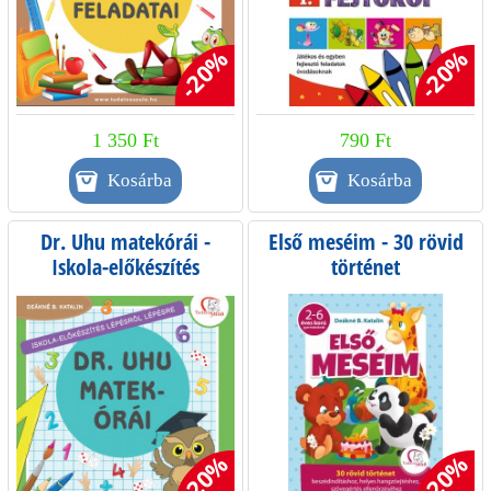
-20%
-20%
1 350 Ft
790 Ft
Dr. Uhu matekórái -
Első meséim - 30 rövid
Iskola-előkészítés
történet
lépésről lépésre
beszédindításhoz, helyes
hangzóejtéshez
-20%
-20%