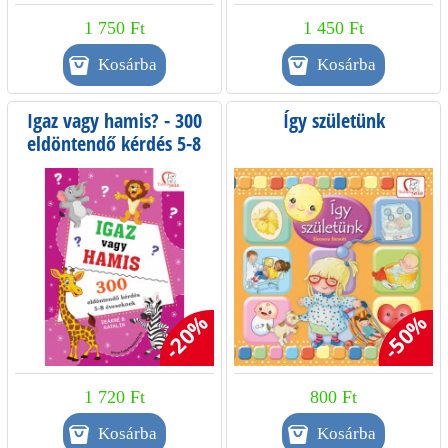
1 750 Ft
1 450 Ft
Igaz vagy hamis? - 300
Így születünk
eldöntendő kérdés 5-8
éveseknek
-20%
-50%
1 720 Ft
800 Ft