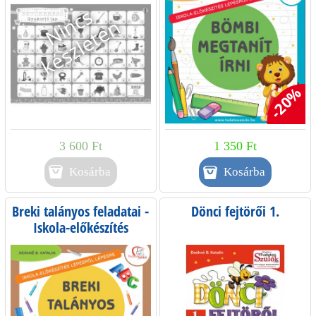
d
a
l
-20%
a
k
3 600 Ft
1 350 Ft
Kosárba
Breki talányos feladatai -
Dönci fejtörői 1.
Iskola-előkészítés
lépésről lépésre