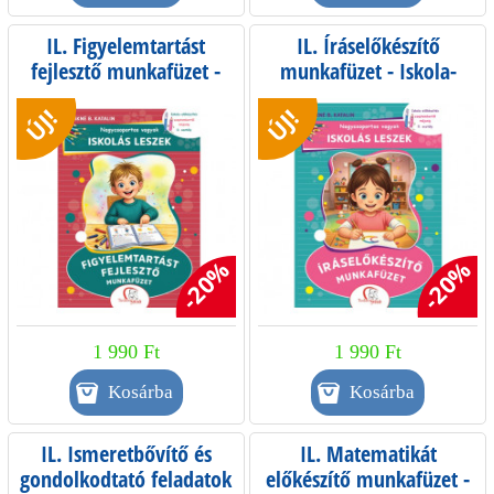
IL. Figyelemtartást
IL. Íráselőkészítő
fejlesztő munkafüzet -
munkafüzet - Iskola-
Iskola-előkészítés
előkészítés
ÚJ!
ÚJ!
szeptembertől májusig -
szeptembertől májusig -
0. osztály
0. osztály
-20%
-20%
1 990 Ft
1 990 Ft
IL. Ismeretbővítő és
IL. Matematikát
gondolkodtató feladatok
előkészítő munkafüzet -