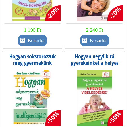
-20%
-20%
1 190 Ft
2 240 Ft
Hogyan sokszorozzuk
Hogyan vegyük rá
meg gyermekünk
gyerekeinket a helyes
intelligenciáját?
viselkedésre? - Kissé
sérült lehet
-50%
-50%