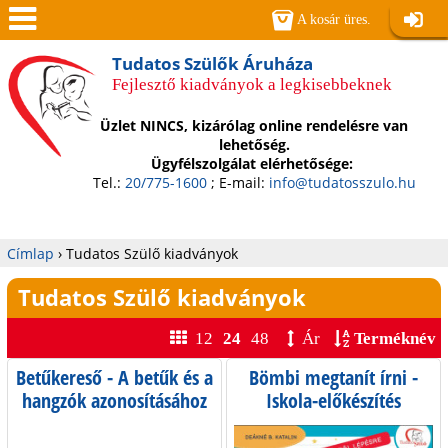
Jump to navigation
A kosár üres.
Belépé
Men
Tudatos Szülők Áruháza
Fejlesztő kiadványok a legkisebbeknek
ü
Üzlet NINCS, kizárólag online rendelésre van
lehetőség.
Ügyfélszolgálat elérhetősége:
Tel.:
20/775-1600
; E-mail:
info@tudatosszulo.hu
Címlap
›
Tudatos Szülő kiadványok
Jelenlegi
Tudatos Szülő kiadványok
hely
12
24
48
Ár
Terméknév
Betűkereső - A betűk és a
Bömbi megtanít írni -
O
hangzók azonosításához
Iskola-előkészítés
lépésről lépésre
l