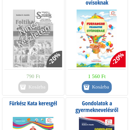
ovisoknak
-20%
-20%
790 Ft
1 560 Ft
Kosárba
Fürkész Kata keresgél
Gondolatok a
gyermeknevelésről