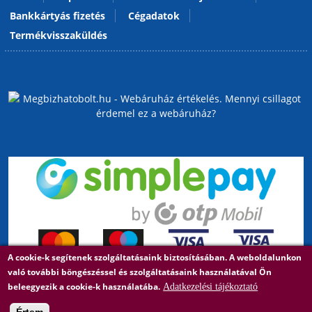
Bankkártyás fizetés
Cégadatok
Termékvisszaküldés
A cookie-k segítenek szolgáltatásaink biztosításában. A weboldalunkon
való további böngészéssel és szolgáltatásaink használatával Ön
beleegyezik a cookie-k használatába.
Adatkezelési tájékoztató