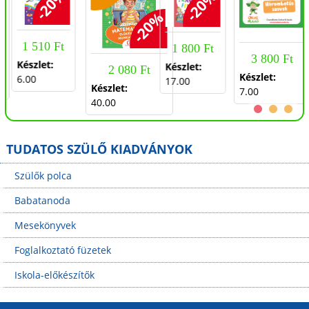
-20%
-20%
Iskola-
%
-20%
előkészítés
szeptembertől
1 510 Ft
májusig - 0.
1 800 Ft
3 800 Ft
osztály
Készlet:
Készlet:
2 080 Ft
Készlet:
6.00
17.00
Készlet:
7.00
40.00
TUDATOS SZÜLŐ KIADVÁNYOK
Szülők polca
Babatanoda
Mesekönyvek
Foglalkoztató füzetek
Iskola-előkészítők