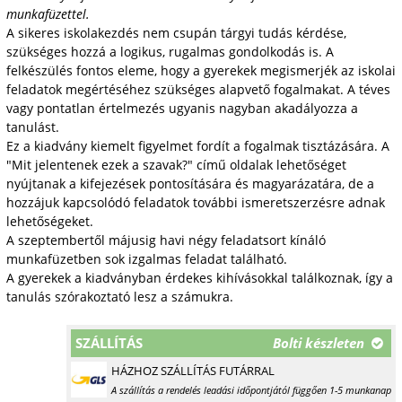
munkafüzettel.
A sikeres iskolakezdés nem csupán tárgyi tudás kérdése,
szükséges hozzá a logikus, rugalmas gondolkodás is. A
felkészülés fontos eleme, hogy a gyerekek megismerjék az iskolai
feladatok megértéséhez szükséges alapvető fogalmakat. A téves
vagy pontatlan értelmezés ugyanis nagyban akadályozza a
tanulást.
Ez a kiadvány kiemelt figyelmet fordít a fogalmak tisztázására. A
"Mit jelentenek ezek a szavak?" című oldalak lehetőséget
nyújtanak a kifejezések pontosítására és magyarázatára, de a
hozzájuk kapcsolódó feladatok további ismeretszerzésre adnak
lehetőségeket.
A szeptembertől májusig havi négy feladatsort kínáló
munkafüzetben sok izgalmas feladat található.
A gyerekek a kiadványban érdekes kihívásokkal találkoznak, így a
tanulás szórakoztató lesz a számukra.
SZÁLLÍTÁS
Bolti készleten
HÁZHOZ SZÁLLÍTÁS FUTÁRRAL
A szállítás a rendelés leadási időpontjától függően 1-5 munkanap