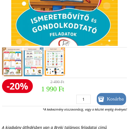
-20%
2 490 Ft
1 990 Ft
*A kedvezmény visszavonásig, vagy a készlet erejéig érvényes!
A kiadvány átfedésben van a Breki talányos feladatai című