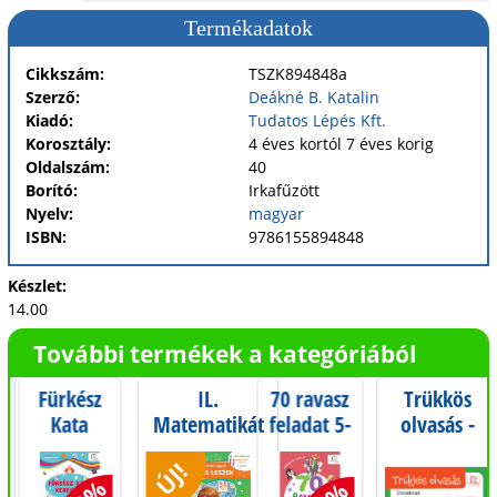
Termékadatok
Cikkszám:
TSZK894848a
Szerző:
Deákné B. Katalin
Kiadó:
Tudatos Lépés Kft.
Korosztály:
4 éves kortól 7 éves korig
Oldalszám:
40
Borító:
Irkafűzött
Nyelv:
magyar
ISBN:
9786155894848
Készlet:
14.00
További termékek a kategóriából
Fürkész
IL.
70 ravasz
Trükkös
-
Kata
Matematikát
feladat 5-
olvasás -
s
keresgél
előkészítő
8
Hárombetűs
ÚJ!
munkafüzet -
éveseknek
szavak