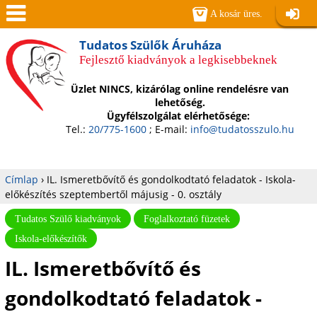
Jump to navigation
A kosár üres.
Belépé
Men
Tudatos Szülők Áruháza
Fejlesztő kiadványok a legkisebbeknek
ü
Üzlet NINCS, kizárólag online rendelésre van
lehetőség.
Ügyfélszolgálat elérhetősége:
Tel.:
20/775-1600
; E-mail:
info@tudatosszulo.hu
Címlap
›
IL. Ismeretbővítő és gondolkodtató feladatok - Iskola-
előkészítés szeptembertől májusig - 0. osztály
Jelenlegi
Tudatos Szülő kiadványok
Foglalkoztató füzetek
hely
Iskola-előkészítők
IL. Ismeretbővítő és
gondolkodtató feladatok -