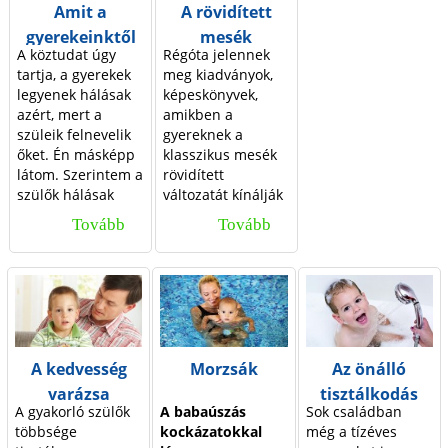
Amit a
A rövidített
d
gyerekeinktől
mesék
A köztudat úgy
Régóta jelennek
kapunk
hátulütői
a
tartja, a gyerekek
meg kiadványok,
legyenek hálásak
képeskönyvek,
azért, mert a
amikben a
l
szüleik felnevelik
gyereknek a
őket. Én másképp
klasszikus mesék
a
látom. Szerintem a
rövidített
szülők hálásak
változatát kínálják
k
lehetnek a
a kiadók. E
Tovább
A
Tovább
A
gyerekeiknek
könyvek általában
mindazokért az
gazdagon
m
r
élményekért, a
illusztráltak, így a
i
ö
tartalmasabb
képek nagyban
életért, amit nekik
növelik az
t
v
köszönhetnek.
eladhatóságot.
a
i
A gyerekeim
Azok a szülők, akik
A kedvesség
Morzsák
Az önálló
felnőttek és én
valóban fel is
g
d
varázsa
tisztálkodás
mindennap
olvassák e
A gyakorló szülők
A babaúszás
Sok családban
csodálom őket.
meséket és nem
y
í
kialakítása
többsége
kockázatokkal
még a tízéves
Rengeteg élményt,
csupán