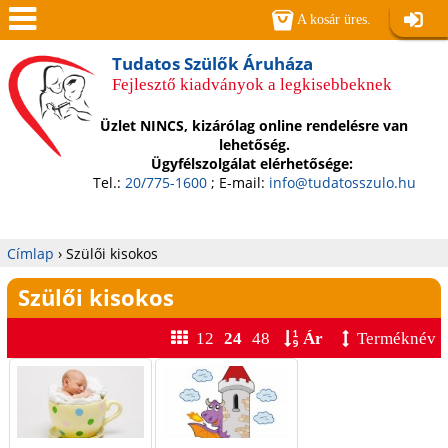
Jump to navigation
A kosár üres.
Belépé
Men
Tudatos Szülők Áruháza
Fejlesztő kiadványok a legkisebbeknek
ü
Üzlet NINCS, kizárólag online rendelésre van
lehetőség.
Ügyfélszolgálat elérhetősége:
Tel.:
20/775-1600
; E-mail:
info@tudatosszulo.hu
Címlap
›
Szülői kisokos
Jelenlegi
Szülői kisokos
hely
12
24
48
Ár
Terméknév
O
l