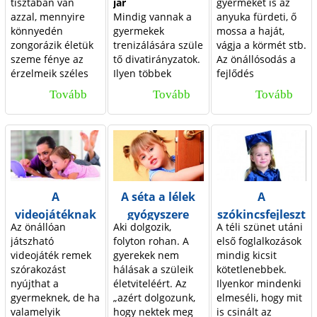
e
t
tisztában van
jár
gyermeket is az
érzést
nézegetésre
azzal, mennyire
Mindig vannak a
anyuka fürdeti, ő
köszönhetek nekik,
kínálják
r
e
könnyedén
gyermekek
mossa a haját,
amiért nem tudok
gyermeküknek a
zongorázik életük
trenizálására szüle
vágja a körmét stb.
e
t
eléggé hálás
könyvet, egész
szeme fénye az
tő divatirányzatok.
Az önállósodás a
lenni.
biztosan
k
t
érzelmeik széles
Ilyen többek
fej­lődés
hiányérzettel
skáláján. Egy
között a
meghatározó
mondják: „Itt a
e
m
Tovább
A
Tovább
M
Tovább
A
huncut mosollyal,
babaúszás, ami
irányvonala. Már a
vége, fuss el véle!”
i
e
egy kedves
valóban nagyon jó
másfél éves
k
o
z
gesztussal, a
szórakozás lehet
gyermek is
n
s
e
r
ö
frissen szerzett
mamának/papána
mindent önállóan
tudományukkal
k és babának egy­
szeretne csinálni.
k
é
d
z
n
egy pillanat alatt
aránt, ha nem
A szülők,
t
k
v
s
á
képesek elérni,
akarják a végletek
különösen az
A
A séta a lélek
A
hogy Anyu és Apu
felé elvinni.
anyukák oly
ő
h
e
á
l
videojátéknak
gyógyszere
szókincsfejleszt
szíve túlcsorduljon
Vannak ugyanis
ösztönösen végzik
Az önállóan
Aki dolgozik,
A téli szünet utáni
l
á
a szeretettől. De
olyan
a gyermek körüli
s
k
l
is vannak
és a tanulás
játszható
folyton rohan. A
első foglalkozások
közel ilyen
foglalkozások, ahol
teendőket, hogy
előnyei
alapja
k
t
s
t
ó
videojáték remek
gyerekek nem
mindig kicsit
hatékonyan tudják
azt próbálgatják,
észre sem veszik,
szórakozást
hálásak a szüleik
kötetlenebbek.
indukálni a
mennyi ideig lehet
hogy elröppennek
a
u
é
a
t
nyújthat a
életviteléért. Az
Ilyenkor mindenki
„most kiviszem a
a babákat a víz
az évek, és
p
l
gyermeknek, de ha
„azért dolgozunk,
elmeséli, hogy mit
g
r
i
kertbe és elásom
alatt tartani.
gyermekük
valamelyik
hogy nektek meg
is csinált az
derékig” érzést is,
Amerikai
önállósodását